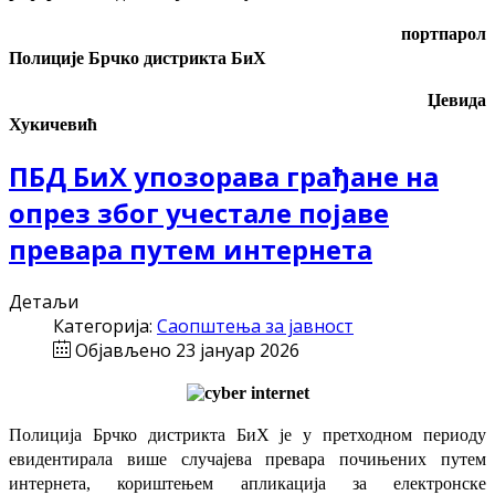
портпарол
Полиције Брчко дистрикта БиХ
Џевида
Хукичевић
ПБД БиХ упозорава грађане на
опрез због учестале појаве
превара путем интернета
Детаљи
Категорија:
Саопштења за јавност
Објављено 23 јануар 2026
Полиција Брчко дистрикта БиХ је у претходном периоду
евидентирала више случајева превара почињених путем
интернета, кориштењем апликација за електронске