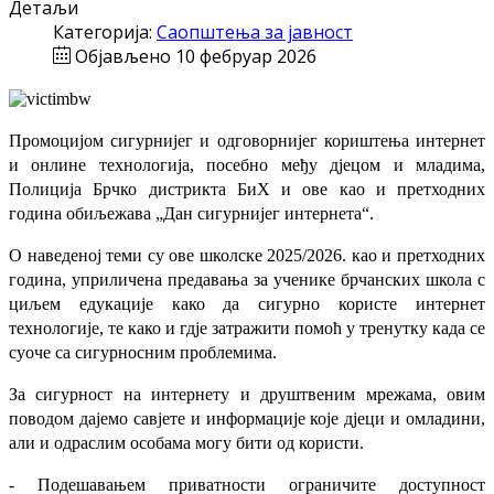
Детаљи
Категорија:
Саопштења за јавност
Објављено 10 фебруар 2026
Промоцијом сигурнијег и одговорнијег кориштења интернет
и онлине технологија, посебно међу дјецом и младима,
Полиција Брчко дистрикта БиХ и ове као и претходних
година обиљежава „Дан сигурнијег интернета“.
О наведеној теми су ове школске 2025/2026. као и претходних
година, уприличена предавања за ученике брчанских школа с
циљем едукације како да сигурно користе интернет
технологије, те како и гдје затражити помоћ у тренутку када се
суоче са сигурносним проблемима.
За сигурност на интернету и друштвеним мрежама, овим
поводом дајемо савјете и информације које дјеци и омладини,
али и одраслим особама могу бити од користи.
- Подешавањем приватности ограничите доступност