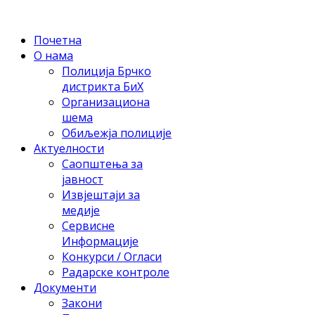
Почетна
О нама
Полиција Брчко
дистрикта БиХ
Организациона
шема
Обиљежја полиције
Актуелности
Саопштења за
јавност
Извјештаји за
медије
Сервисне
Информације
Конкурси / Огласи
Радарске контроле
Документи
Закони