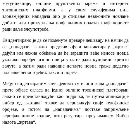
комуникације, онлине друштвених мрежа и интернет
трговинских платформи, а у
свим случајевима циљ
злонамјерних нападача био је стицање незаконите новчане
добити или прикупљања повјерљивих података које користе
ради даље злоупотребе.
Евидентирано је да се поменуте преваре дешавају на начин да
се „нападачи“ лажно представљају и контактирају „жртве“
дајући им лажна обећања да ће зарадити веће износе новца
уколико одређен износ новца уплате ради куповине крипто
валута, а затим ради наводне исплате новца траже додатно
плаћање непостојећих такси и пореза.
Међу евидентираним случајевима су и они када „нападачи“
прате објаве огласа на једној онлине тровинској платформи
лажно се представљајући као подршка, те путем апликације
вибер од „жртава“ траже да верификују своје телефонске
бројеве, а потом да „нападачима“ доставе запримљене
верификационе кодове, што резултира преузимањем Вибер
налога „жртава“.