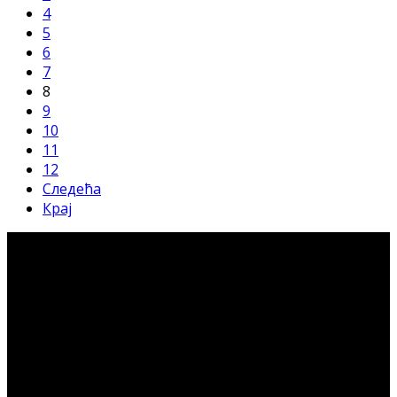
4
5
6
7
8
9
10
11
12
Следећа
Крај