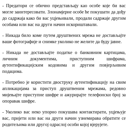
- Предатори се обично представљају као особе које би вас
могле заинтересовати. Злонамјерне особе ће покушати да дођу
до садржаја како би вас уцјењивали, продали садржаје другим
особама или вас на други начин искориштавали.
- Никада било коме путем друштвених мрежа не достављајте
ваше фотографије и снимке уколико не желите да буду јавне.
- Никада не достављајте податке о банковним картицама,
личним документима, приступним шифрама,
аутентификацијским кодовима и другим повјерљивим
подацима.
- Потребно је користити двоструку аутентификацију на свим
апликацијама за приступ друштвеним мрежама, редовно
мијењајте приступне шифре и ажурирајте телефонски број за
опоравак шифре.
- Уколико вас неко упорно покушава контактирати, уцјењује
вас, пријети или вас на други начин узнемирава обратите се
родитељима или другој одраслој особи којој вјерујете.