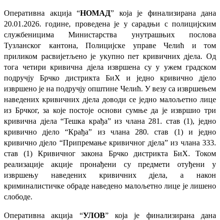
Оперативна акција “
НОМАД
” која је финализирана дана
20.01.2026. године, проведена је у сарадњи с полицијским
службеницима Министарства унутрашњих послова
Тузланског кантона, Полицијске управе Челић и том
приликом расвијетљено је укупно пет кривичних дјела. Од
тога четири кривична дјела извршена су у ужем градском
подручју Брчко дистрикта БиХ и једно кривично дјело
извршено је на подручју општине Челић. У везу са извршењем
наведених кривичних дјела доводи се једно малољетно лице
из Брчког, за које постоје основи сумње да је извршио три
кривична дјела “Тешка крађа” из члана 281. став (1), једно
кривично дјело “Крађа” из члана 280. став (1) и једно
кривично дјело “Припремање кривичног дјела” из члана 333.
став (1) Кривичног закона Брчко дистрикта БиХ. Током
реализације акције пронађени су предмети отуђени у
извршењу наведених кривичних дјела, а након
криминалистичке обраде наведено малољетно лице је лишено
слободе.
Оперативна акција “
УЛОВ
” која је финализирана дана