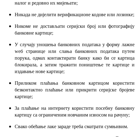
налог и редовно их мијењати;
Никада не дијелити верификационе кодове или лозинке;
Никоме не достављати серијски број или фотографију
банковне картице;
У случају уношења банковних података у форму лажне
wеб странице или слања банковних података путем
порука, одмах контактирати банку како би се картица
блокирала, а затим тражити поништење те картице и
издавање нове картице;
Приликом плаћања банковном картицом користити
безконтактно плаћање или прикрити серијске бројеве
картице;
За плаћање на интернету користити посебну банковну
картицу са ограниченим новчаним износом на рачуну;
Свако обећање лаке зараде треба сматрати сумњивим.