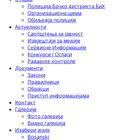
Полиција Брчко дистрикта БиХ
Организациона шема
Обиљежја полиције
Актуелности
Саопштења за јавност
Извјештаји за медије
Сервисне Информације
Конкурси / Огласи
Радарске контроле
Документи
Закони
Правилници
Обрасци
Приступ информацијама
Контакт
Галерије
Фото галерија
Видео галерија
Изабери језик
Bosanski