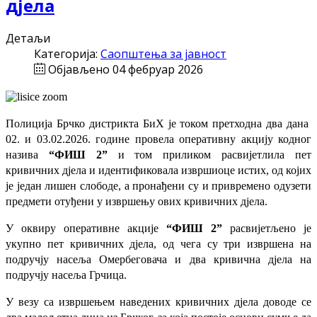
дјела
Детаљи
Категорија:
Саопштења за јавност
Објављено 04 фебруар 2026
Полиција Брчко дистрикта БиХ је током претходна два дана
02. и 03.02.2026. године провела оперативну акцију кодног
назива
“ФИШ 2”
и том приликом
расвијетлила пет
кривичних дјела и идентификовала извршиоце истих, од којих
је један лишен слободе, а пронађени су и привремено одузети
предмети отуђени у извршењу ових кривичних дјела.
У оквиру оперативне акције
“ФИШ 2”
расвијетљено је
укупно пет кривичних дјела, од чега су три извршена на
подручју насеља Омербеговача и два кривична дјела на
подручју насеља Грчица.
У везу са извршењем наведених кривичних дјела доводе се