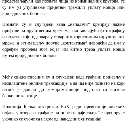
представљајући као позната лица из криминалних кругова, те
су им уз упућивање пријетњи тражили уплату новца или
вриједносних бонова.
Познати су и случајеви када „нападачи“ к
р
еира
ј
у лажне
профиле на друштвеним мрежама, постављајући фотографију
и податке кој
и
одговарају стварним корисницима друштвених
мрежа, а затим шаљу поруке „контактима“ наводећи да имају
одређен проблем због којег им хитно треба уплата новца
путем вриједносних бонова.
Међу евидентираним су и случајеви када грађани пријављују
неовлаштене онлине трансакције, а да им није познато на који
начин је дошло до компромитације података са њихове
банковне картице.
Полиција Брчко дистрикта БиХ ради превенције оваквих
појава упозорава грађане на опрез и даје сљедеће препоруке
уколико се суоче са неком од наведених ситуација: