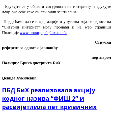
- Едукујте се у области сигурности на интернету и едукујте
људе око себе како би сви били заштићени.
Подсјећамо да се информације и упутства која се односе на
“Сигурни интернет” могу пронаћи и на wеб страници
Полиције
www.полицијабдбих.гов.ба
.
С
тручни
референт за односе с јавношћу
портпарол
Полиције Брчко дистрикта БиХ
Џевида Хукичевић
ПБД БиХ реализовала акцију
кодног назива “ФИШ 2” и
расвијетлила пет кривичних