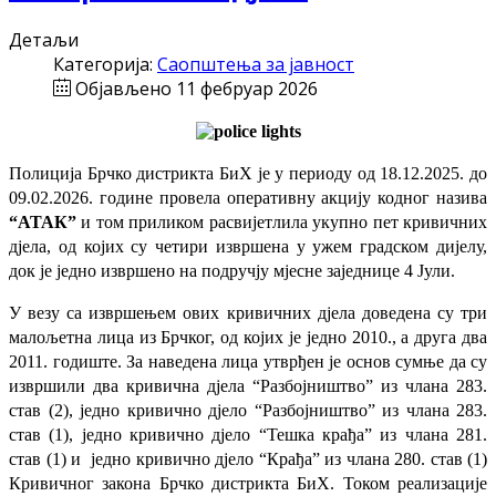
Детаљи
Категорија:
Саопштења за јавност
Објављено 11 фебруар 2026
Полиција Брчко дистрикта БиХ је у периоду од 18.12.2025. до
09.02.2026. године провела оперативну акцију кодног назива
“АТАК”
и том
приликом расвијетлила укупно пет кривичних
дјела, од којих су четири извршена у ужем градском дијелу,
док је једно извршено на подручју мјесне заједнице 4 Јули.
У везу са извршењем ових кривичних дјела доведена су три
малољетна лица из Брчког, од којих је једно 2010., а друга два
2011. годиште. За наведена лица утврђен је основ сумње да су
извршили два кривична дјела “Разбојништво” из члана 283.
став (2), једно кривично дјело “Разбојништво” из члана 283.
став (1), једно кривично дјело “Тешка крађа” из члана 281.
став (1) и једно кривично дјело “Крађа” из члана 280. став (1)
Кривичног закона Брчко дистрикта БиХ. Током реализације