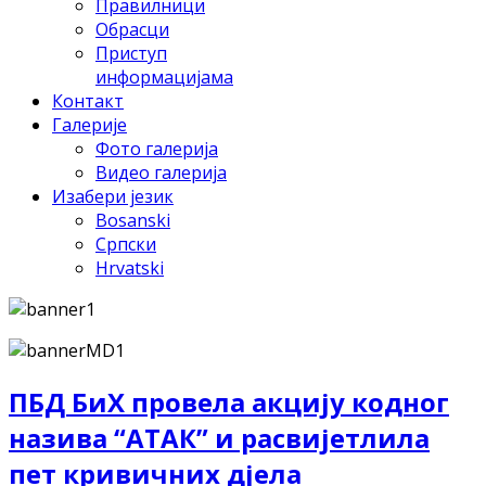
Правилници
Обрасци
Приступ
информацијама
Контакт
Галерије
Фото галерија
Видео галерија
Изабери језик
Bosanski
Српски
Hrvatski
ПБД БиХ провела акцију кодног
назива “АТАК” и расвијетлила
пет кривичних дјела