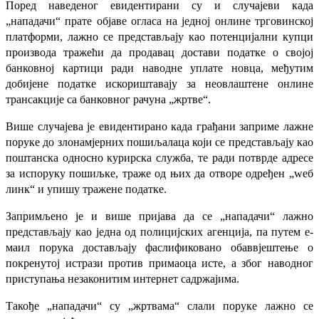
Поред наведеног евидентирани су и случајеви када
„нападачи“ прате објаве огласа на једној онлине трговинској
платформи, лажно се представљају као потенцијални купци
производа тражећи да продавац достави податке о својој
банковној картици ради наводне уплате новца, међутим
добијене податке искориштавају за неовлаштене онлине
трансакције са банковног рачуна „жртве“.
Више случајева је евидентирано када грађани заприме лажне
поруке до злонамјерних пошиљалаца који се представљају као
поштанска односно курирска служба, те ради потврде адресе
за испоруку пошиљке, траже од њих да отворе одређен „wеб
линк“ и упишу тражене податке.
Запримљено је и више пријава да се „нападачи“ лажно
представљају као једна од полицијских агенција, па путем е-
маил порука достављају фаслификовано обаввјештење о
покренутој истрази против примаоца исте, а због наводног
приступања незаконитим интернет садржајима.
Такође „нападачи“ су „жртвама“ слали поруке лажно се