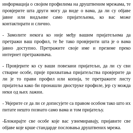
информација о својим профилима на друштвеним мрежама, те
провјерите шта други могу да виде о вама, да ли су објаве
јавне или видљиве само пријатељима, ко вас може
контактирати и слично.
- Замолите некога ко није међу вашим пријатељима да
претражи ваш профил, те ће тако провјерити шта је о вама
јавно доступно. Претражите своје име и презиме преко
интернет претраживача.
- Провјерите ко су ваши повезани пријатељи, да ли су сви
стварне особе, прије прихватања пријатељства провјерите да
ли је то прави профил или копија, те претражите листу
пријатеља како би пронашли двоструке профиле, јер су можда
неки од њих лажни.
- Увјерите се да ли се дописујете са правом особом тако што их
питате нешто познато само вама и том пријатељу.
-Блокирајте све особе које вас узнемиравају, пријавите све
објаве које крше стандарде пословања друштвених мрежа.