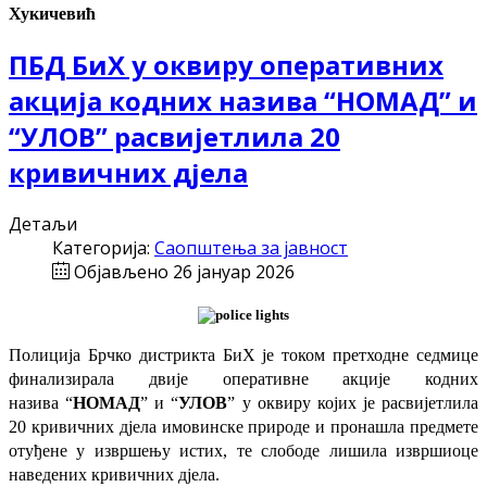
Хукичевић
ПБД БиХ у оквиру оперативних
акција кодних назива “НОМАД” и
“УЛОВ” расвијетлила 20
кривичних дјела
Детаљи
Категорија:
Саопштења за јавност
Објављено 26 јануар 2026
Полиција Брчко дистрикта БиХ је током претходне седмице
финализирала двије оперативне акције кодних
назива “
НОМАД
” и “
УЛОВ
” у оквиру којих је расвијетлила
20 кривичних дјела имовинске природе и пронашла предмете
отуђене у извршењу истих, те слободе лишила извршиоце
наведених кривичних дјела.