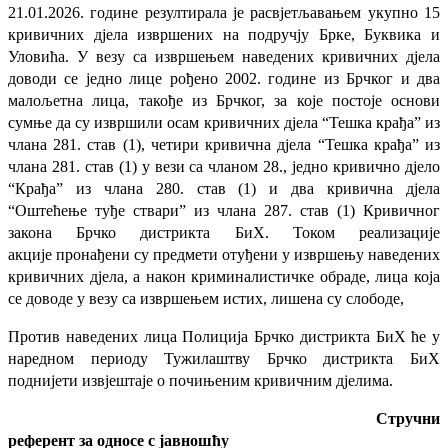
21.01.2026. године резултирала је расвјетљавањем укупно 15
кривичних дјела извршених на подручју Брке, Буквика и
Уловића. У везу са извршењем наведених кривичних дјела
доводи се једно лице рођено 2002. године из Брчког и два
малољетна лица, такође из Брчког, за које постоје основи
сумње да су извршили осам кривичних дјела “Тешка крађа” из
члана 281. став (1), четири кривична дјела “Тешка крађа” из
члана 281. став (1) у вези са чланом 28., једно кривично дјело
“Крађа” из члана 280. став (1) и два кривична дјела
“Оштећење туђе ствари” из члана 287. став (1) Кривичног
закона Брчко дистрикта БиХ. Током реализације
акције пронађени су предмети отуђени у извршењу наведених
кривичних дјела, а након криминалистичке обраде, лица која
се доводе у везу са извршењем истих, лишена су слободе,
Против наведених лица Полиција Брчко дистрикта БиХ ће у
наредном периоду Тужилаштву Брчко дистрикта БиХ
поднијети извјештаје о почињеним кривичним дјелима.
Стручни
референт за односе с јавношћу