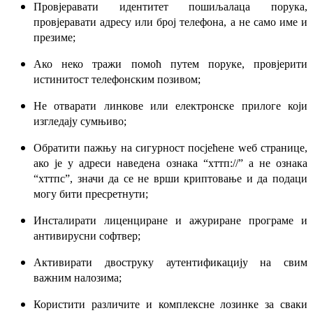
Провјеравати идентитет пошиљалаца порука,
провјеравати адресу или број телефона, а не само име и
презиме;
Ако неко тражи помоћ путем поруке, провјерити
истинитост телефонским позивом;
Не отварати линкове или електронске прилоге који
изгледају сумњиво;
Обратити пажњу на сигурност посјећене wеб странице,
ако је у адреси наведена ознака “хттп://” а не ознака
“хттпс”, значи да се не врши криптовање и да подаци
могу бити пресретнути;
Инсталирати лиценциране и ажуриране програме и
антивирусни софтвер;
Активирати двоструку аутентификацију на свим
важним налозима;
Користити различите и комплексне лозинке за сваки