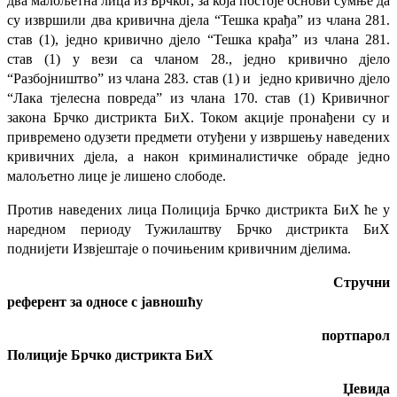
два малољетна лица из Брчког, за која постоје основи сумње да
су извршили два кривична дјела “Тешка крађа” из члана 281.
став (1), једно кривично дјело “Тешка крађа” из члана 281.
став (1) у вези са чланом 28., једно кривично дјело
“Разбојништво” из члана 283. став (1) и једно кривично дјело
“Лака тјелесна повреда” из члана 170. став (1) Кривичног
закона Брчко дистрикта БиХ. Током акције пронађени су и
привремено одузети предмети отуђени у извршењу наведених
кривичних дјела, а након криминалистичке обраде једно
малољетно лице је лишено слободе.
Против наведених лица Полиција Брчко дистрикта БиХ ће у
наредном периоду Тужилаштву Брчко дистрикта БиХ
поднијети Извјештаје о почињеним кривичним дјелима.
Стручни
референт за односе с јавношћу
портпарол
Полиције Брчко дистрикта БиХ
Џевида