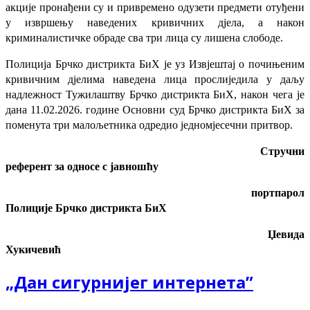
акције пронађени су и привремено одузети предмети отуђени
у извршењу наведених кривичних дјела, а након
криминалистичке обраде сва три лица су лишена слободе.
Полиција Брчко дистрикта БиХ је уз Извјештај о почињеним
кривичним дјелима наведена лица прослиједила у даљу
надлежност Тужилаштву Брчко дистрикта БиХ, након чега је
дана 11.02.2026. године Основни суд Брчко дистрикта БиХ за
поменута три малољетника одредио једномјесечни притвор.
Стручни
референт за односе с јавношћу
портпарол
Полиције Брчко дистрикта БиХ
Џевида
Хукичевић
„Дан сигурнијег интернета”