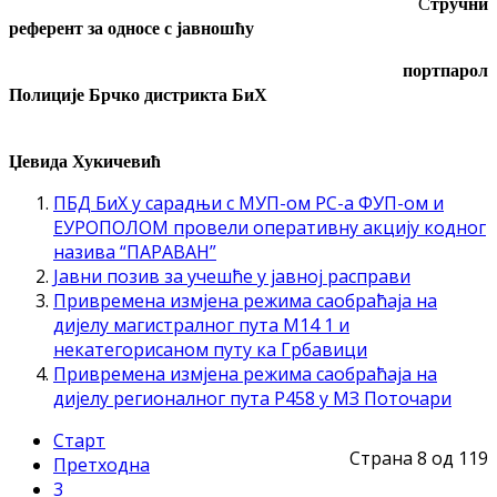
С
тручни
референт за односе с јавношћу
портпарол
Полиције Брчко дистрикта БиХ
Џевида Хукичевић
ПБД БиХ у сарадњи с МУП-ом РС-а ФУП-ом и
ЕУРОПОЛОМ провели оперативну акцију кодног
назива “ПАРАВАН”
Јавни позив за учешће у јавној расправи
Привремена измјена режима саобраћаја на
дијелу магистралног пута М14 1 и
некатегорисаном путу ка Грбавици
Привремена измјена режима саобраћаја на
дијелу регионалног пута Р458 у МЗ Поточари
Старт
Страна 8 од 119
Претходна
3