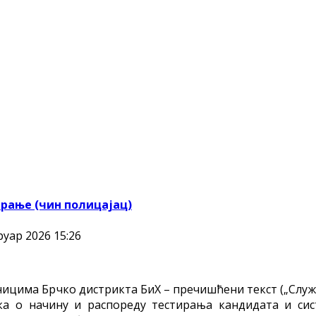
рање (чин полицајац)
уар 2026 15:26
беницима Брчко дистрикта БиХ – пречишћени текст („Слу
лника о начину и распореду тестирања кандидата и с