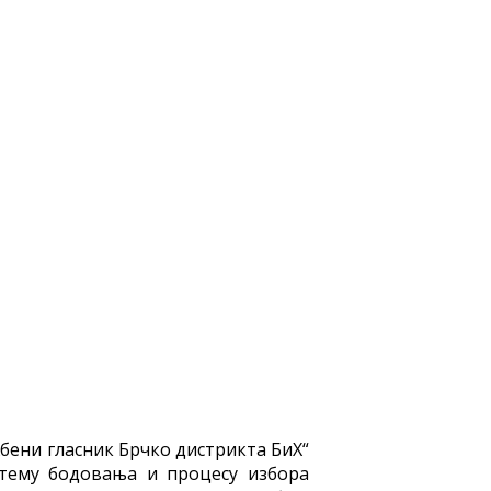
жбени гласник Брчко дистрикта БиХ“
истему бодовања и процесу избора