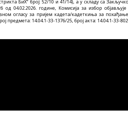
рикта БиХ“ број: 52/10 и 41/14), а у складу са Закључ
/26 од 04.02.2026. године, Комисија за избор објављуј
вном огласу за пријем кадета/кадеткиња за похађање
предмета: 14.04.1-33-1376/25, број акта: 14.04.1-33-8027