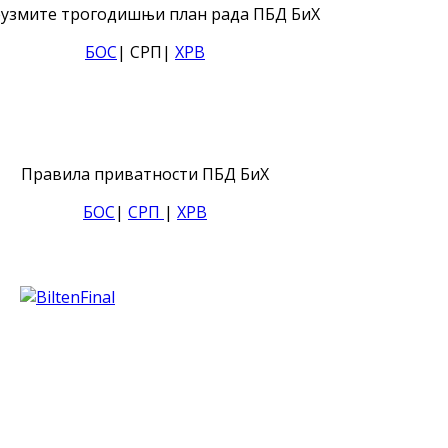
узмите трогодишњи план рада ПБД БиХ
БОС
| СРП|
ХРВ
Правила приватности ПБД БиХ
БОС
|
СРП
|
ХРВ