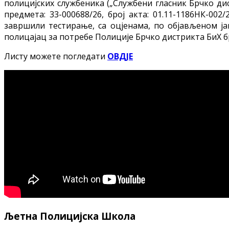
полицијских службеника („Службени гласник Брчко дист
предмета: 33-000688/26, број акта: 01.11-1186НК-002
завршили тестирање, са оцјенама, по објављеном ја
полицајац за потребе Полиције Брчко дистрикта БиХ број 
Листу можете погледати
ОВДЈЕ
Љетна Полицијска Школа