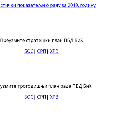
стички показатељи о раду за 2019. годину
Преузмите стратешки план ПБД БиХ
БОС
|
СРП
|
ХРВ
узмите трогодишњи план рада ПБД БиХ
БОС
| СРП|
ХРВ