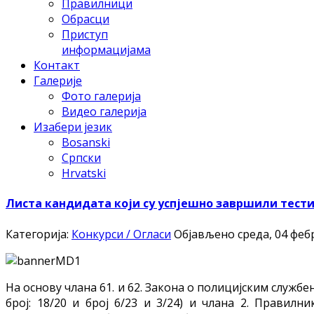
Правилници
Обрасци
Приступ
информацијама
Контакт
Галерије
Фото галерија
Видео галерија
Изабери језик
Bosanski
Српски
Hrvatski
Листа кандидата који су успјешно завршили тести
Категорија:
Конкурси / Огласи
Објављено среда, 04 фебр
На основу члана 61. и 62. Закона о полицијским служ
број: 18/20 и број 6/23 и 3/24) и члана 2. Прави