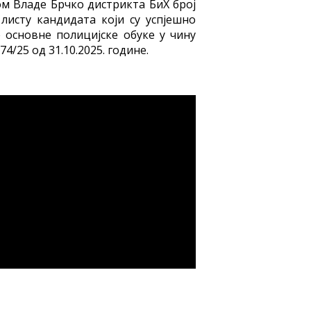
ком Владе Брчко дистрикта БиХ број
е листу кандидата који су успјешно
 основне полицијске обуке у чину
4/25 од 31.10.2025. године.