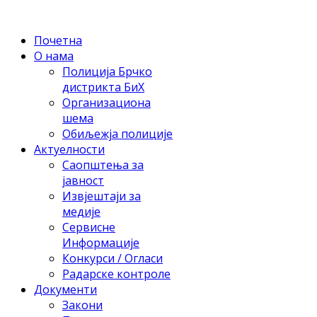
Почетна
О нама
Полиција Брчко
дистрикта БиХ
Организациона
шема
Обиљежја полиције
Актуелности
Саопштења за
јавност
Извјештаји за
медије
Сервисне
Информације
Конкурси / Огласи
Радарске контроле
Документи
Закони