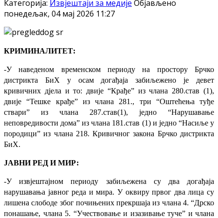
Категорија:
Извјештаји за медије
Објављено
понедељак, 04 мај 2026 11:27
КРИМИНАЛИТЕТ:
-У наведеном временском периоду на простору Брчко
дистрикта БиХ у осам догађаја забиљежено је девет
кривичних дјела и то: двије “Крађе” из члана 280.став (1),
двије “Тешке крађе” из члана 281., три “Оштећења туђе
ствари” из члана 287.став(1), једно “Нарушавање
неповредивости дома” из члана 181.став (1) и једно “Насиље у
породици” из члана 218. Кривичног закона Брчко дистрикта
БиХ.
ЈАВНИ РЕД И МИР:
-У извјештајном периоду забиљежена су два догађаја
нарушавања јавног реда и мира. У оквиру првог два лица су
лишена слободе због почињених прекршаја из члана 4. “Дрско
понашање, члана 5. “Учествовање и изазивање туче” и члана