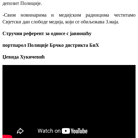
депозит Полиције.
-Свим новинарима и медијским радницима честитамо
Свјетски дан слободе медија, који се обиљежава 3.маја.
Стручни референт за односе с јавношћу
портпарол
Полиције Брчко дистрикта БиХ
Џевида Хукичевић