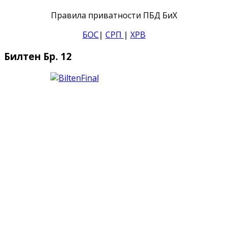
Правила приватности ПБД БиХ
БОС
|
СРП
|
ХРВ
Билтен Бр. 12