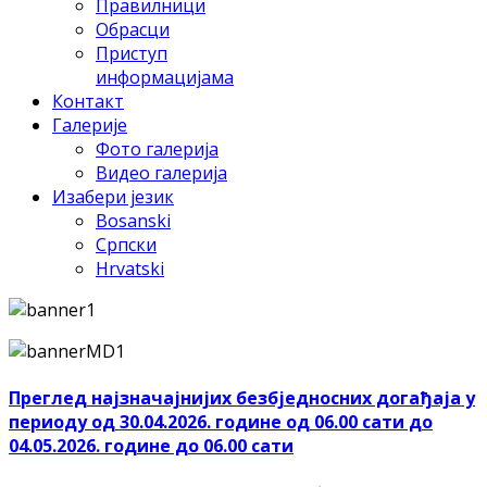
Правилници
Обрасци
Приступ
информацијама
Контакт
Галерије
Фото галерија
Видео галерија
Изабери језик
Bosanski
Српски
Hrvatski
Преглед најзначајнијих безбједносних догађаја у
периоду од 30.04.2026. године од 06.00 сати до
04.05.2026. године до 06.00 сати