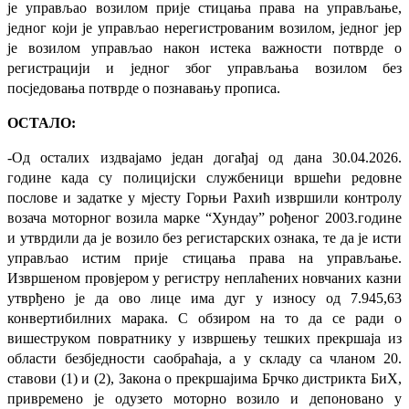
је управљао возилом прије стицања права на управљање,
једног који је управљао нерегистрованим возилом, једног јер
је возилом управљао након истека важности потврде о
регистрацији и једног због управљања возилом без
посједовања потврде о познавању прописа.
ОСТАЛО:
-Од осталих издвајамо један догађај од дана 30.04.2026.
године када су полицијски службеници вршећи редовне
послове и задатке у мјесту Горњи Рахић извршили контролу
возача моторног возила марке “Хундаy” рођеног 2003.године
и утврдили да је возило без регистарских ознака, те да је исти
управљао истим прије стицања права на управљање.
Извршеном провјером у регистру неплаћених новчаних казни
утврђено је да ово лице има дуг у износу од
7.945,63
конвертибилних марака.
С обзиром на то да се ради о
вишеструком повратнику у извршењу тешких прекршаја из
области безбједности саобраћаја,
а у складу са чланом 20.
ставови (1) и (2), Закона о прекршајима Брчко дистрикта БиХ,
п
ривремено је одузето моторно возило и депоновано у