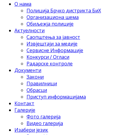
О нама
Полиција Брчко дистрикта БиХ
Организациона шема
Обиљежја полиције
Актуелности
Саопштења за јавност
Извјештаји за медије
Сервисне Информације
Конкурси / Огласи
Радарске контроле
Документи
Закони
Правилници
Обрасци
Приступ информацијама
Контакт
Галерије
Фото галерија
Видео галерија
Изабери језик