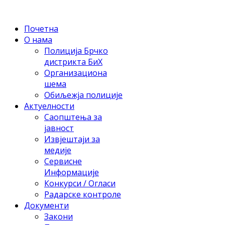
Почетна
О нама
Полиција Брчко
дистрикта БиХ
Организациона
шема
Обиљежја полиције
Актуелности
Саопштења за
јавност
Извјештаји за
медије
Сервисне
Информације
Конкурси / Огласи
Радарске контроле
Документи
Закони