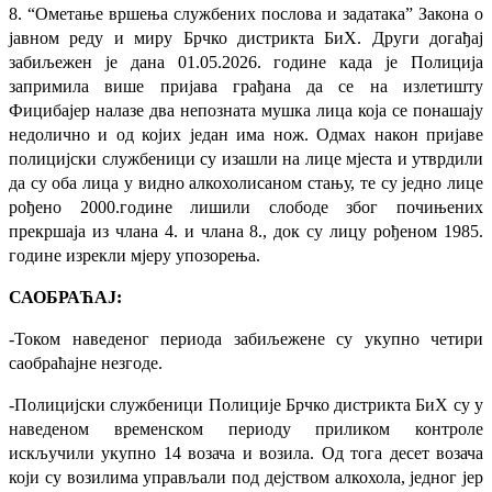
8. “Ометање вршења службених послова и задатака” Закона о
јавном реду и миру Брчко дистрикта БиХ. Други догађај
забиљежен је дана 01.05.2026. године када је Полиција
запримила више пријава грађана да се на излетишту
Фицибајер налазе два непозната мушка лица која се понашају
недолично и од којих један има нож. Одмах након пријаве
полицијски службеници су изашли на лице мјеста и утврдили
да су оба лица у видно алкохолисаном стању, те су једно лице
рођено 2000.године лишили слободе због почињених
прекршаја из члана 4. и члана 8., док су лицу рођеном 1985.
године изрекли мјеру упозорења.
САОБРАЋАЈ:
-Током наведеног периода забиљежене су укупно четири
саобраћајне незгоде.
-
Полицијски службеници Полиције Брчко дистрикта БиХ су у
наведеном временском периоду приликом контроле
искључили укупно 14 возача и возила. Од тога десет возача
који су возилима управљали под дејством алкохола, једног јер