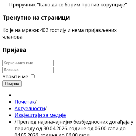
Приручник "Како да се борим против корупције"
Тренутно на страници
Ко је на мрежи: 402 гостију и нема пријављених
чланова
Пријава
Упамти ме
Пријава
Почетак
/
Актуелности
/
Извјештаји за медије
/
Преглед најзначајнијих безбједносних догађаја у
периоду од 30.04.2026. године од 06.00 сати до
04.05.2026. године до 06.00 сати