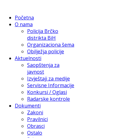
Početna
O nama
Policija Brčko
distrikta BiH
Organizaciona šema
Obilježja policije
Aktuelnosti
Saopštenja za
javnost
Izvještaji za medije
Servisne Informacije
Konkursi / Oglasi
Radarske kontrole
Dokumenti
Zakoni
Pravilnici
Obrasci
Ostalo