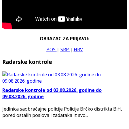
OBRAZAC ZA PRIJAVU:
BOS
|
SRP
|
HRV
Radarske kontrole
Radarske kontrole od 03.08.2026. godine do
09.08.2026. godine
Jedinica saobraćajne policije Policije Brčko distrikta BiH,
pored ostalih poslova i zadataka iz svo...