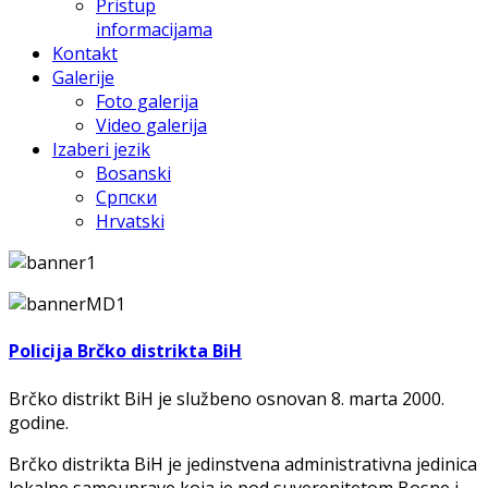
Pristup
informacijama
Kontakt
Galerije
Foto galerija
Video galerija
Izaberi jezik
Bosanski
Српски
Hrvatski
Policija Brčko distrikta BiH
Brčko distrikt BiH je službeno osnovan 8. marta 2000.
godine.
Brčko distrikta BiH je jedinstvena administrativna jedinica
lokalne samouprave koja je pod suverenitetom Bosne i