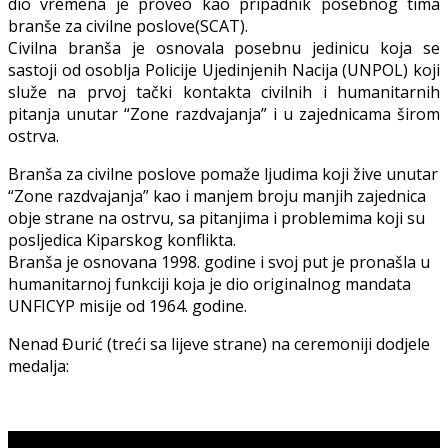
dio vremena je proveo kao pripadnik posebnog tima
branše za civilne poslove(SCAT).
Civilna branša je osnovala posebnu jedinicu koja se
sastoji od osoblja Policije Ujedinjenih Nacija (UNPOL) koji
služe na prvoj tački kontakta civilnih i humanitarnih
pitanja unutar “Zone razdvajanja” i u zajednicama širom
ostrva.
Branša za civilne poslove pomaže ljudima koji žive unutar
“Zone razdvajanja” kao i manjem broju manjih zajednica
obje strane na ostrvu, sa pitanjima i problemima koji su
posljedica Kiparskog konflikta.
Branša je osnovana 1998. godine i svoj put je pronašla u
humanitarnoj funkciji koja je dio originalnog mandata
UNFICYP misije od 1964. godine.
Nenad Đurić (treći sa lijeve strane) na ceremoniji dodjele
medalja: