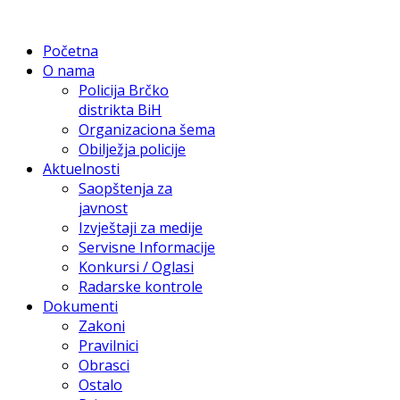
Početna
O nama
Policija Brčko
distrikta BiH
Organizaciona šema
Obilježja policije
Aktuelnosti
Saopštenja za
javnost
Izvještaji za medije
Servisne Informacije
Konkursi / Oglasi
Radarske kontrole
Dokumenti
Zakoni
Pravilnici
Obrasci
Ostalo