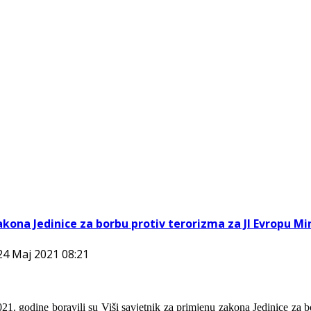
kona Jedinice za borbu protiv terorizma za JI Evropu Mi
 24 Maj 2021 08:21
2021. godine boravili su Viši savjetnik za primjenu zakona Jedinice za