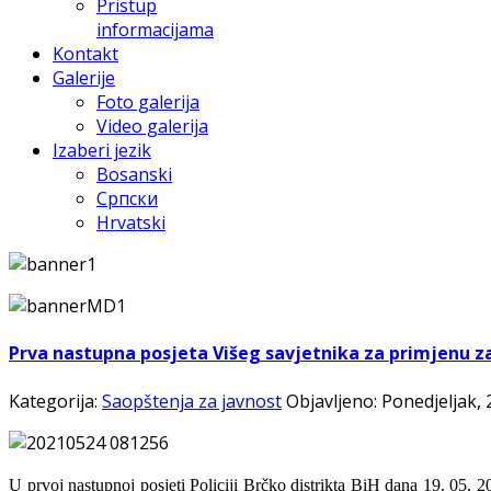
Pristup
informacijama
Kontakt
Galerije
Foto galerija
Video galerija
Izaberi jezik
Bosanski
Српски
Hrvatski
Prva nastupna posjeta Višeg savjetnika za primjenu za
Kategorija:
Saopštenja za javnost
Objavljeno: Ponedjeljak,
U prvoj nastupnoj posjeti Policiji Brčko distrikta BiH dana 19. 05. 