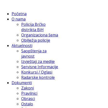
Početna
O nama
Policija Brčko
distrikta BiH
Organizaciona šema
Obilježja policije
Aktuelnosti
Saopštenja za
javnost
Izvještaji za medije
Servisne Informacije
Konkursi / Oglasi
Radarske kontrole
Dokumenti
Zakoni
Pravilnici
Obrasci
Ostalo