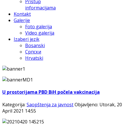
Pristup
informacijama
Kontakt
Galerije
Foto galerija
Video galerija
Izaberi jezik
Bosanski
Српски
Hrvatski
U prostorijama PBD BiH počela vakcinacija
Kategorija:
Saopštenja za javnost
Objavljeno: Utorak, 20
April 2021 14:55