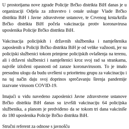
U prostorijama nove zgrade Policije Brčko distrikta BiH danas je u
organizaciji Odjela za
zdravstvo i ostale usluge Vlade Brčko
distrikta BiH i Javne zdravstvene ustanove, te Crvenog krsta/križa
Brčko distrikta BiH počela vakcinacija protiv koronavirusa
uposlenika Policije Brčko distrikta BiH.
Vakcinacija policijskih i državnih službenika i namještenika
zaposlenih u Policiji Brčko distrikta BiH je od velike važnosti, jer su
policijski službenici tokom primjene policijskih ovlaštenja na terenu,
ali i državni službenici i namještenici kroz svoj rad sa strankama,
najviše izloženi opasnosti
od
zaraze koronavirusom. To je imalo
presudnu ulogu da budu uvršteni u prioritetnu grupu za vakcinaciju i
na taj način
daju svoj doprinos sprečavanju širenja pandemije
izazvane
virusom COVID-19
.
Imajući u vidu navedeno zaposlenici Javne zdravstvene ustanove
Brčko distrikta BiH danas su izvršili vakcinaciju 64 policijska
službenika, a planom je predviđeno da se tokom tri dana vakciniše
do 180 uposlenika Policije Brčko distrikta BiH.
Stručni referent za odnose s javnošću