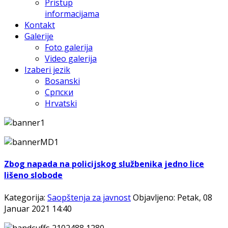
Pristup
informacijama
Kontakt
Galerije
Foto galerija
Video galerija
Izaberi jezik
Bosanski
Српски
Hrvatski
Zbog napada na policijskog službenika jedno lice
lišeno slobode
Kategorija:
Saopštenja za javnost
Objavljeno: Petak, 08
Januar 2021 14:40