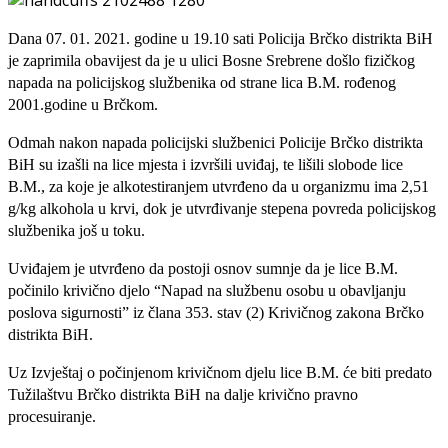
Dana 07. 01. 2021. godine u 19.10 sati Policija Brčko distrikta BiH
je zaprimila obavijest da je u ulici Bosne Srebrene došlo fizičkog
napada na policijskog službenika od strane lica B.M. rođenog
2001.godine u Brčkom.
Odmah nakon napada policijski službenici Policije Brčko distrikta
BiH su izašli na lice mjesta i izvršili uviđaj, te lišili slobode lice
B.M., za koje je alkotestiranjem utvrđeno da u organizmu ima 2,51
g/kg alkohola u krvi, dok je utvrđivanje stepena povreda policijskog
službenika još u toku.
Uviđajem je utvrđeno da postoji osnov sumnje da je lice B.M.
počinilo krivično djelo “Napad na službenu osobu u obavljanju
poslova sigurnosti” iz člana 353. stav (2) Krivičnog zakona Brčko
distrikta BiH.
Uz Izvještaj o počinjenom krivičnom djelu lice B.M. će biti predato
Tužilaštvu Brčko distrikta BiH na dalje krivično pravno
procesuiranje.