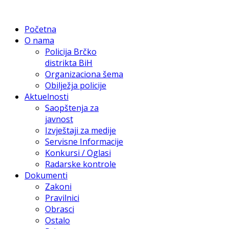
Početna
O nama
Policija Brčko
distrikta BiH
Organizaciona šema
Obilježja policije
Aktuelnosti
Saopštenja za
javnost
Izvještaji za medije
Servisne Informacije
Konkursi / Oglasi
Radarske kontrole
Dokumenti
Zakoni
Pravilnici
Obrasci
Ostalo