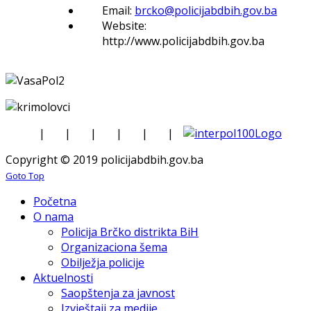
Email:
brcko@policijabdbih.gov.ba
Website:
http://www.policijabdbih.gov.ba
|
|
|
|
|
|
Copyright © 2019 policijabdbih.gov.ba
Goto Top
Početna
O nama
Policija Brčko distrikta BiH
Organizaciona šema
Obilježja policije
Aktuelnosti
Saopštenja za javnost
Izvještaji za medije