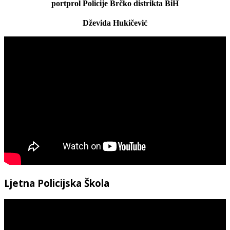
portprol Policije Brčko distrikta BiH
Dževida Hukičević
Ljetna Policijska Škola