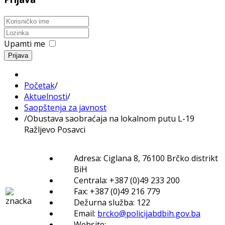
Upamti me
Prijava
Početak
/
Aktuelnosti
/
Saopštenja za javnost
/
Obustava saobraćaja na lokalnom putu L-19
Ražljevo Posavci
Adresa: Ciglana 8, 76100 Brčko distrikt
BiH
Centrala: +387 (0)49 233 200
Fax: +387 (0)49 216 779
Dežurna služba: 122
Email:
brcko@policijabdbih.gov.ba
Website: