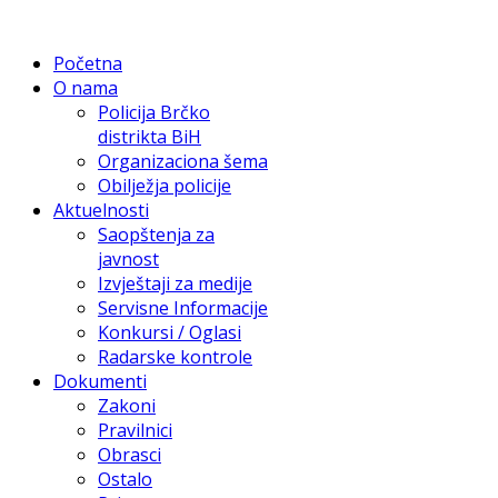
Početna
O nama
Policija Brčko
distrikta BiH
Organizaciona šema
Obilježja policije
Aktuelnosti
Saopštenja za
javnost
Izvještaji za medije
Servisne Informacije
Konkursi / Oglasi
Radarske kontrole
Dokumenti
Zakoni
Pravilnici
Obrasci
Ostalo