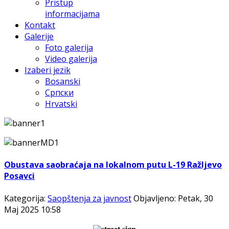
Pristup
informacijama
Kontakt
Galerije
Foto galerija
Video galerija
Izaberi jezik
Bosanski
Српски
Hrvatski
Obustava saobraćaja na lokalnom putu L-19 Ražljevo
Posavci
Kategorija:
Saopštenja za javnost
Objavljeno: Petak, 30
Maj 2025 10:58