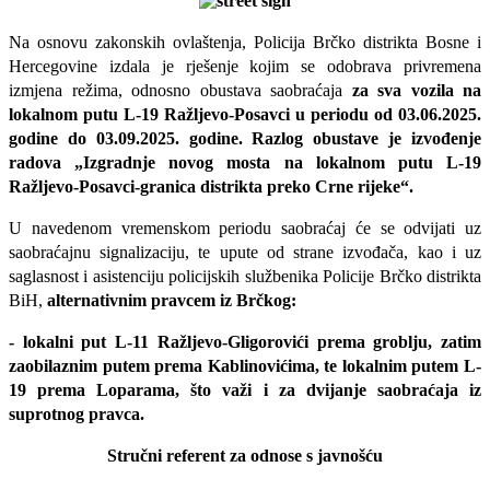
Na osnovu zakonskih ovlaštenja, Policija Brčko distrikta Bosne i
Hercegovine izdala je rješenje kojim se odobrava privremena
izmjena režima, odnosno obustava saobraćaja
za sva vozila na
lokalnom putu L-19 Ražljevo-Posavci u periodu od 03.06.2025.
godine do 03.09.2025. godine. Razlog obustave je izvođenje
radova „Izgradnje novog mosta na lokalnom putu L-19
Ražljevo-Posavci-granica distrikta preko Crne rijeke“.
U navedenom vremenskom periodu saobraćaj će se odvijati uz
saobraćajnu signalizaciju, te upute od strane izvođača, kao i uz
saglasnost i asistenciju policijskih službenika Policije Brčko distrikta
BiH,
alternativnim pravcem iz Brčkog:
- lokalni put L-11 Ražljevo-Gligorovići prema groblju, zatim
zaobilaznim putem prema Kablinovićima, te lokalnim putem L-
19 prema Loparama, što važi i za dvijanje saobraćaja iz
suprotnog pravca.
Stručni referent za odnose s javnošću