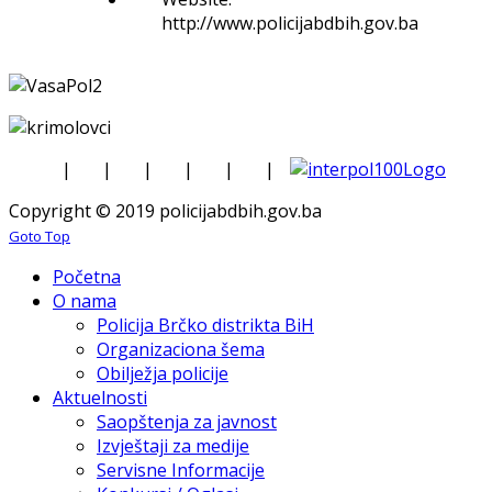
http://www.policijabdbih.gov.ba
|
|
|
|
|
|
Copyright © 2019 policijabdbih.gov.ba
Goto Top
Početna
O nama
Policija Brčko distrikta BiH
Organizaciona šema
Obilježja policije
Aktuelnosti
Saopštenja za javnost
Izvještaji za medije
Servisne Informacije