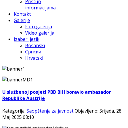
Pristup
informacijama
Kontakt
Galerije
Foto galerija
Video galerija
Izaberi jezik
Bosanski
Српски
Hrvatski
U službenoj posjeti PBD BiH boravio ambasador
Republike Austrije
Kategorija:
Saopštenja za javnost
Objavljeno: Srijeda, 28
Maj 2025 08:10