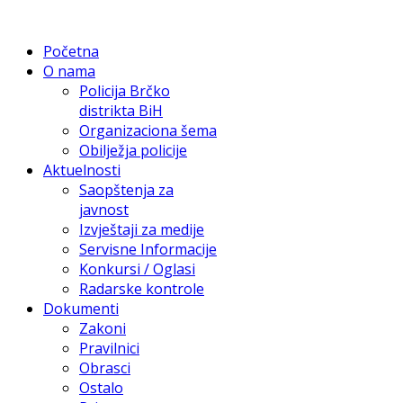
Početna
O nama
Policija Brčko
distrikta BiH
Organizaciona šema
Obilježja policije
Aktuelnosti
Saopštenja za
javnost
Izvještaji za medije
Servisne Informacije
Konkursi / Oglasi
Radarske kontrole
Dokumenti
Zakoni
Pravilnici
Obrasci
Ostalo