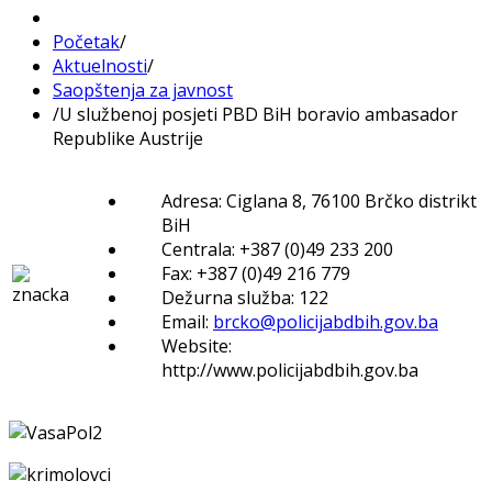
Početak
/
Aktuelnosti
/
Saopštenja za javnost
/
U službenoj posjeti PBD BiH boravio ambasador
Republike Austrije
Adresa: Ciglana 8, 76100 Brčko distrikt
BiH
Centrala: +387 (0)49 233 200
Fax: +387 (0)49 216 779
Dežurna služba: 122
Email:
brcko@policijabdbih.gov.ba
Website:
http://www.policijabdbih.gov.ba