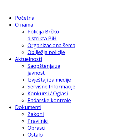
Početna
O nama
Policija Brčko
distrikta BiH
Organizaciona šema
Obilježja policije
Aktuelnosti
Saopštenja za
javnost
Izvještaji za medije
Servisne Informacije
Konkursi / Oglasi
Radarske kontrole
Dokumenti
Zakoni
Pravilnici
Obrasci
Ostalo