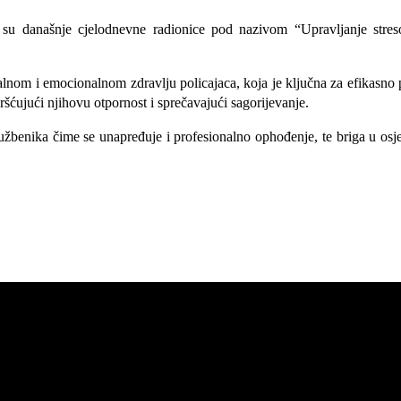
 su današnje cjelodnevne radionice pod nazivom “Upravljanje streso
lnom i emocionalnom zdravlju policajaca, koja je ključna za efikasno
ršćujući njihovu otpornost i sprečavajući sagorijevanje.
lužbenika čime se unapređuje i profesionalno ophođenje, te briga u osje