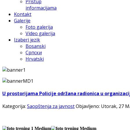
Pristup
informacijama
Kontakt
Galerije
Foto galerija
Video galerija
Izaberi jezik
Bosanski
Српски
Hrvatski
U prostorijama Policije održana radionica u organizacij
Kategorija:
Saopštenja za javnost
Objavljeno: Utorak, 27 M