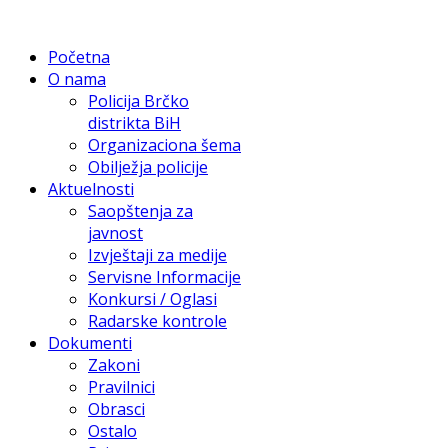
Početna
O nama
Policija Brčko
distrikta BiH
Organizaciona šema
Obilježja policije
Aktuelnosti
Saopštenja za
javnost
Izvještaji za medije
Servisne Informacije
Konkursi / Oglasi
Radarske kontrole
Dokumenti
Zakoni
Pravilnici
Obrasci
Ostalo