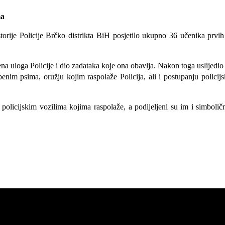
je Policije Brčko distrikta BiH posjetilo ukupno 36 učenika prvih ra
na uloga Policije i dio zadataka koje ona obavlja. Nakon toga uslijedio 
užbenim psima, oružju kojim raspolaže Policija, ali i postupanju polic
 s policijskim vozilima kojima raspolaže, a podijeljeni su im i simbolič