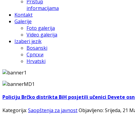
Pristup
informacijama
Kontakt
Galerije
Foto galerija
Video galerija
Izaberi jezik
Bosanski
Српски
Hrvatski
Policiju Brčko distrikta BiH posjetili učenici Devete o
Kategorija:
Saopštenja za javnost
Objavljeno: Srijeda, 21 M