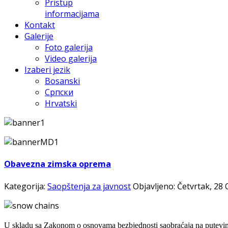
Pristup
informacijama
Kontakt
Galerije
Foto galerija
Video galerija
Izaberi jezik
Bosanski
Српски
Hrvatski
Obavezna zimska oprema
Kategorija:
Saopštenja za javnost
Objavljeno: Četvrtak, 28
U skladu sa Zakonom o osnovama bezbjednosti saobraćaja na putevi