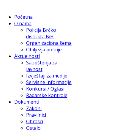
Početna
O nama
Policija Brčko
distrikta BiH
Organizaciona šema
Obilježja policije
Aktuelnosti
Saopštenja za
javnost
Izvještaji za medije
Servisne Informacije
Konkursi / Oglasi
Radarske kontrole
Dokumenti
Zakoni
Pravilnici
Obrasci
Ostalo