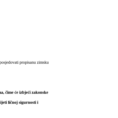
 posjedovati propisanu zimsku
a, čime će izbjeći zakonske
ti ličnoj sigurnosti i