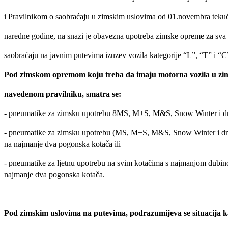
i Pravilnikom o saobraćaju u zimskim uslovima od 01.novembra tekuć
naredne godine, na snazi je obavezna upotreba zimske opreme za sva
saobraćaju na javnim putevima izuzev vozila kategorije “L”, “T” i “C
Pod zimskom opremom koju treba da imaju motorna vozila u zi
navedenom pravilniku, smatra se:
- pneumatike za zimsku upotrebu 8MS, M+S, M
&S, Snow Winter i dr.
- pneumatike za zimsku upotrebu (MS, M+S, M&S, Snow Winter i dr.) n
na najmanje dva pogonska kotača ili
- pneumatike za ljetnu upotrebu na svim kotačima s najmanjom dubinom
najmanje dva pogonska kotača.
Pod zimskim uslovima na putevima, podrazumijeva se situacija 