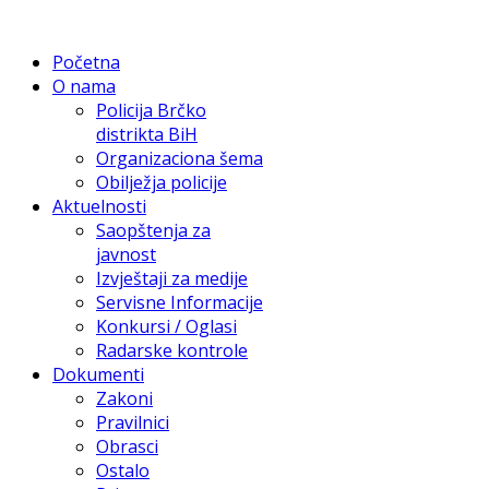
Početna
O nama
Policija Brčko
distrikta BiH
Organizaciona šema
Obilježja policije
Aktuelnosti
Saopštenja za
javnost
Izvještaji za medije
Servisne Informacije
Konkursi / Oglasi
Radarske kontrole
Dokumenti
Zakoni
Pravilnici
Obrasci
Ostalo