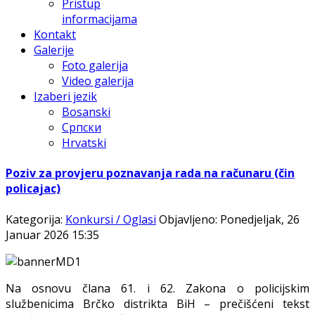
Pristup
informacijama
Kontakt
Galerije
Foto galerija
Video galerija
Izaberi jezik
Bosanski
Српски
Hrvatski
Poziv za provjeru poznavanja rada na računaru (čin
policajac)
Kategorija:
Konkursi / Oglasi
Objavljeno: Ponedjeljak, 26
Januar 2026 15:35
Na osnovu člana 61. i 62. Zakona o policijskim
službenicima Brčko distrikta BiH – prečišćeni tekst