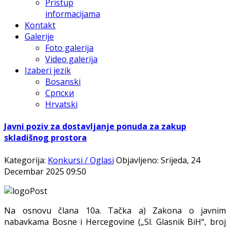
Pristup
informacijama
Kontakt
Galerije
Foto galerija
Video galerija
Izaberi jezik
Bosanski
Српски
Hrvatski
Javni poziv za dostavljanje ponuda za zakup
skladišnog prostora
Kategorija:
Konkursi / Oglasi
Objavljeno: Srijeda, 24
Decembar 2025 09:50
Na osnovu člana 10a. Tačka a) Zakona o javnim
nabavkama Bosne i Hercegovine („Sl. Glasnik BiH“, broj