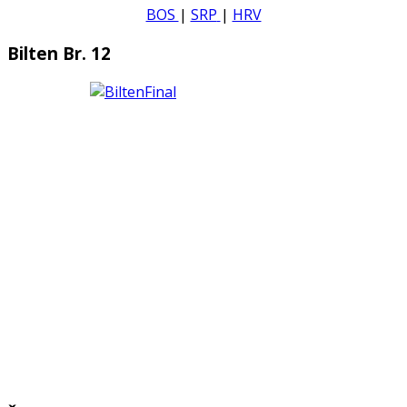
BOS
|
SRP
|
HRV
Bilten Br. 12