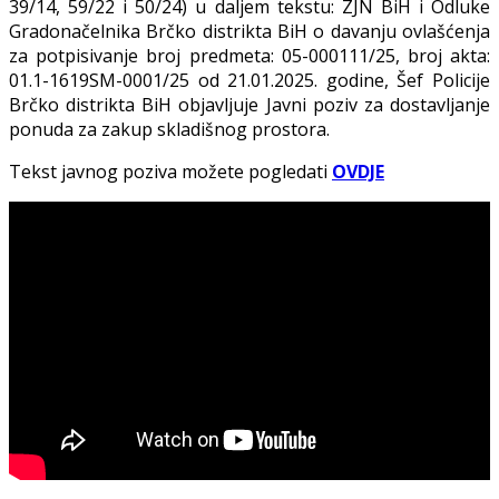
39/14, 59/22 i 50/24) u daljem tekstu: ZJN BiH i Odluke
Gradonačelnika Brčko distrikta BiH o davanju ovlašćenja
za potpisivanje broj predmeta: 05-000111/25, broj akta:
01.1-1619SM-0001/25 od 21.01.2025. godine, Šef Policije
Brčko distrikta BiH objavljuje Javni poziv za dostavljanje
ponuda za zakup skladišnog prostora.
Tekst javnog poziva možete pogledati
OVDJE