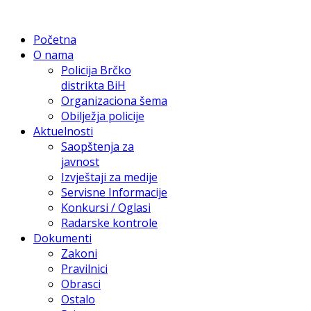
Početna
O nama
Policija Brčko
distrikta BiH
Organizaciona šema
Obilježja policije
Aktuelnosti
Saopštenja za
javnost
Izvještaji za medije
Servisne Informacije
Konkursi / Oglasi
Radarske kontrole
Dokumenti
Zakoni
Pravilnici
Obrasci
Ostalo