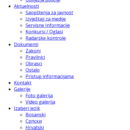
Aktuelnosti
Saopštenja za javnost
Izvještaji za medije
Servisne Informacije
Konkursi / Oglasi
Radarske kontrole
Dokumenti
Zakoni
Pravilnici
Obrasci
Ostalo
Pristup informacijama
Kontakt
Galerije
Foto galerija
Video galerija
Izaberi jezik
Bosanski
Српски
Hrvatski