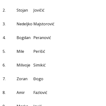
2.
Stojan
Jovičić
3.
Nedeljko
Majstorović
4.
Bogdan
Peranović
5.
Mile
Perišić
6.
Milivoje
Simikić
7.
Zoran
Đogo
8.
Amir
Fazlović