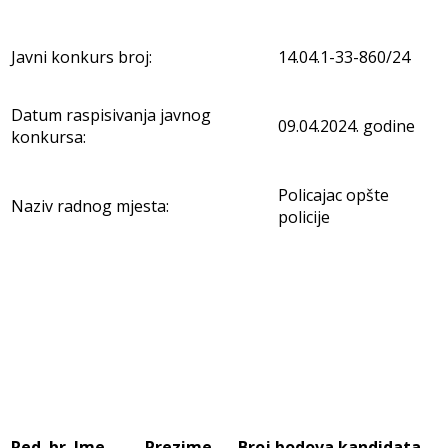
Javni konkurs broj:
14.04.1-33-860/24
Datum raspisivanja javnog
09.04.2024. godine
konkursa:
Policajac opšte
Naziv radnog mjesta:
policije
Red. br.
Ime
Prezime
Broj bodova kandidata