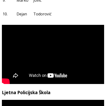
9.
Marko
Jović
10.
Dejan
Todorović
Ljetna Policijska Škola