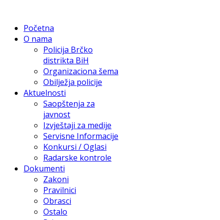
Početna
O nama
Policija Brčko
distrikta BiH
Organizaciona šema
Obilježja policije
Aktuelnosti
Saopštenja za
javnost
Izvještaji za medije
Servisne Informacije
Konkursi / Oglasi
Radarske kontrole
Dokumenti
Zakoni
Pravilnici
Obrasci
Ostalo