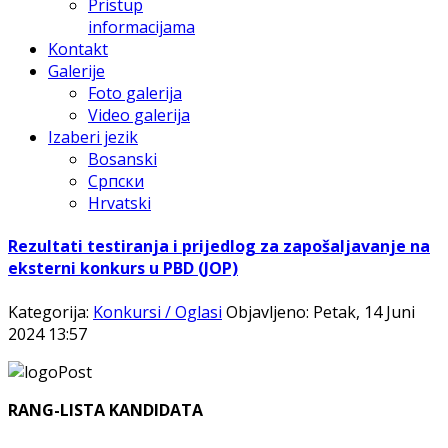
Pristup
informacijama
Kontakt
Galerije
Foto galerija
Video galerija
Izaberi jezik
Bosanski
Српски
Hrvatski
Rezultati testiranja i prijedlog za zapošalјavanje na
eksterni konkurs u PBD (JOP)
Kategorija:
Konkursi / Oglasi
Objavljeno: Petak, 14 Juni
2024 13:57
RANG-LISTA KANDIDATA