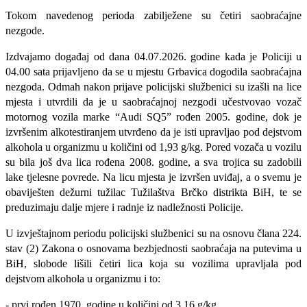
Tokom navedenog perioda zabilježene su četiri saobraćajne
nezgode.
Izdvajamo događaj od dana 04.07.2026. godine kada je Policiji u
04.00 sata prijavljeno da se u mjestu Grbavica dogodila saobraćajna
nezgoda. Odmah nakon prijave policijski službenici su izašli na lice
mjesta i utvrdili da je u saobraćajnoj nezgodi učestvovao vozač
motornog vozila marke “Audi SQ5” rođen 2005. godine, dok je
izvršenim alkotestiranjem utvrđeno da je isti upravljao pod dejstvom
alkohola u organizmu u količini od 1,93 g/kg. Pored vozača u vozilu
su bila još dva lica rođena 2008. godine, a sva trojica su zadobili
lake tjelesne povrede. Na licu mjesta je izvršen uviđaj, a o svemu je
obaviješten dežurni tužilac Tužilaštva Brčko distrikta BiH, te se
preduzimaju dalje mjere i radnje iz nadležnosti Policije.
U izvještajnom periodu policijski službenici su na osnovu člana 224.
stav (2) Zakona o osnovama bezbjednosti saobraćaja na putevima u
BiH, slobode lišili četiri lica koja su vozilima upravljala pod
dejstvom alkohola u organizmu i to:
- prvi rođen 1970. godine u količini od 3,16 g/kg,