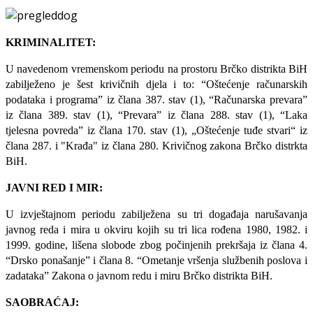
KRIMINALITET:
U navedenom vremenskom periodu na prostoru Brčko distrikta BiH
zabilježeno je šest krivičnih djela i to: “Oštećenje računarskih
podataka i programa” iz člana 387. stav (1), “Računarska prevara”
iz člana 389. stav (1), “Prevara” iz člana 288. stav (1), “Laka
tjelesna povreda” iz člana 170. stav (1), „Oštećenje tuđe stvari“ iz
člana 287. i "Krađa" iz člana 280. Krivičnog zakona Brčko distrkta
BiH.
JAVNI RED I MIR:
U izvještajnom periodu zabilježena su tri događaja narušavanja
javnog reda i mira u okviru kojih su tri lica rođena 1980, 1982. i
1999. godine, lišena slobode zbog počinjenih prekršaja iz člana 4.
“Drsko ponašanje” i člana 8. “Ometanje vršenja službenih poslova i
zadataka” Zakona o javnom redu i miru Brčko distrikta BiH.
SAOBRAĆAJ: