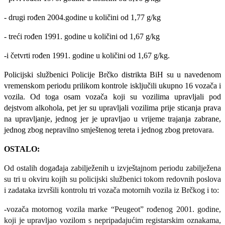
- drugi rođen 2004.godine u količini od 1,77 g/kg
- treći rođen 1991. godine u količini od 1,67 g/kg
-i četvrti rođen 1991. godine u količini od 1,67 g/kg.
Policijski službenici Policije Brčko distrikta BiH su u navedenom
vremenskom periodu prilikom kontrole isključili ukupno 16 vozača i
vozila. Od toga osam vozača koji su vozilima upravljali pod
dejstvom alkohola, pet jer su upravljali vozilima prije sticanja prava
na upravljanje, jednog jer je upravljao u vrijeme trajanja zabrane,
jednog zbog nepravilno smještenog tereta i jednog zbog pretovara.
OSTALO:
Od ostalih događaja zabilježenih u izvještajnom periodu zabilježena
su tri u okviru kojih su policijski službenici tokom redovnih poslova
i zadataka izvršili kontrolu tri vozača motornih vozila iz Brčkog i to:
-vozača motornog vozila marke “Peugeot” rođenog 2001. godine,
koji je upravljao vozilom s nepripadajućim registarskim oznakama,