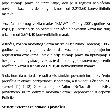
prije sticanja prava na upravljanje, dok je u registru neplaćenih
novčanih kazni utvrđen dug u iznosu od
2
.
273,60
konvertibilnih
maraka.
-vozača motornog vozila marke “BMW” rođenog 2001. godine za
kojeg je utvrđeno da po osnovu neplaćenih novčanih kazni ima dug
u iznosu od
5.674,40 konvertibilnih maraka.
-
i trećeg vozača
motornog vozila marke “Fiat Punto” rođenog 1985.
godine za kojeg je utvrđeno da vozilom s nepripadajućim
registarskim oznakama upravlja prije sticanja prava na upravljanje i
bez potvrde o registraciji vozila, te da ima dug po osnovu neplaćenih
novčanih kazni u iznosu od
6.918,40 konvertibilnih maraka.
S obzirom da na to da se radi o višestrukim povratnicima u izvršenju
prekršaja iz oblasti bezbjednosti saobraćaja, a u skladu s članom 20.
stavovi (1) i (2) Zakona o prekršajima Brčko distrikta BiH,
privremeno su im oduzeta motorna vozila i deponovana u depozit
Policije.
Stručni referent za odnose s javnošću