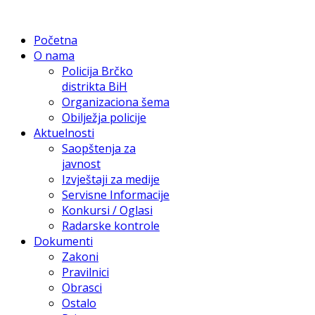
Početna
O nama
Policija Brčko
distrikta BiH
Organizaciona šema
Obilježja policije
Aktuelnosti
Saopštenja za
javnost
Izvještaji za medije
Servisne Informacije
Konkursi / Oglasi
Radarske kontrole
Dokumenti
Zakoni
Pravilnici
Obrasci
Ostalo