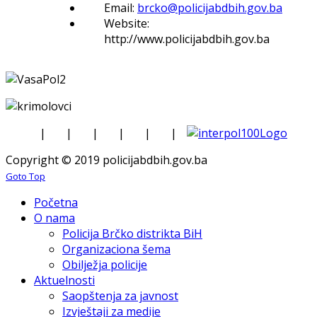
Email:
brcko@policijabdbih.gov.ba
Website:
http://www.policijabdbih.gov.ba
|
|
|
|
|
|
Copyright © 2019 policijabdbih.gov.ba
Goto Top
Početna
O nama
Policija Brčko distrikta BiH
Organizaciona šema
Obilježja policije
Aktuelnosti
Saopštenja za javnost
Izvještaji za medije