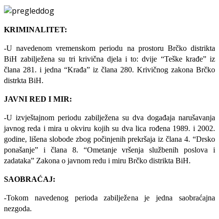
KRIMINALITET:
-U navedenom vremenskom periodu na prostoru Brčko distrikta
BiH zabilježena su tri krivična djela i to: dvije “Teške krađe” iz
člana 281. i jedna “Krađa” iz člana 280. Krivičnog zakona Brčko
distrkta BiH.
JAVNI RED I MIR:
-U izvještajnom periodu zabilježena su dva događaja narušavanja
javnog reda i mira u okviru kojih su dva lica rođena 1989. i 2002.
godine, lišena slobode zbog počinjenih prekršaja iz člana 4. “Drsko
ponašanje” i člana 8. “Ometanje vršenja službenih poslova i
zadataka” Zakona o javnom redu i miru Brčko distrikta BiH.
SAOBRAĆAJ:
-Tokom navedenog perioda zabilježena je jedna saobraćajna
nezgoda.