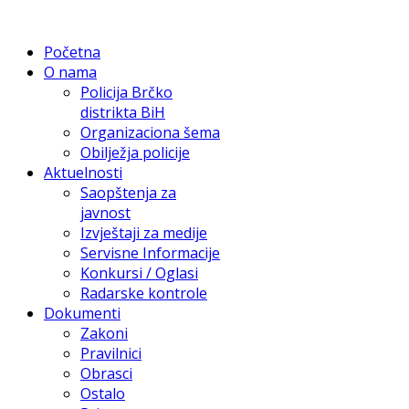
Početna
O nama
Policija Brčko
distrikta BiH
Organizaciona šema
Obilježja policije
Aktuelnosti
Saopštenja za
javnost
Izvještaji za medije
Servisne Informacije
Konkursi / Oglasi
Radarske kontrole
Dokumenti
Zakoni
Pravilnici
Obrasci
Ostalo