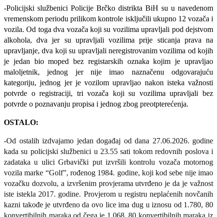
-
Policijski službenici Policije Brčko distrikta BiH su u navedenom
vremenskom periodu prilikom kontrole isključili ukupno 12 vozača i
vozila. Od toga dva vozača koji su vozilima upravljali pod dejstvom
alkohola, dva jer su upravljali vozilima prije sticanja prava na
upravljanje, dva koji su upravljali neregistrovanim vozilima od kojih
je jedan bio moped bez registarskih oznaka kojim je upravljao
maloljetnik, jednog jer nije imao naznačenu odgovarajuću
kategoriju, jednog jer je vozilom upravljao nakon isteka važnosti
potvrde o registraciji, tri vozača koji su vozilima upravljali bez
potvrde o poznavanju propisa i jednog zbog preotpterećenja.
OSTALO:
-Od ostalih izdvajamo jedan događaj od dana 27.06.2026. godine
kada su policijski službenici
u 23.55 sati tokom redovnih poslova i
zadataka u ulici Grbavički put izvršili kontrolu vozača motornog
vozila marke “Golf”, rođenog 1984. godine, koji kod sebe nije imao
vozačku dozvolu, a izvršenim provjerama utvrđeno je da je važnost
iste istekla 2017. godine. Provjerom u registru neplaćenih novčanih
kazni takođe je utvrđeno da ovo lice ima dug u iznosu od 1.780, 80
konvertibilnih maraka od čega je 1.068, 80 konvertibilnih maraka iz