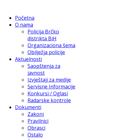
Početna
O nama
Policija Brčko
distrikta BiH
Organizaciona šema
Obilježja policije
Aktuelnosti
Saopštenja za
javnost
Izvještaji za medije
Servisne Informacije
Konkursi / Oglasi
Radarske kontrole
Dokumenti
Zakoni
Pravilnici
Obrasci
Ostalo