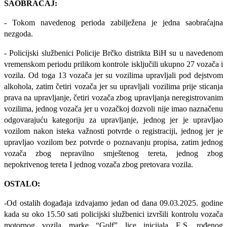
SAOBRAĆAJ:
- Tokom navedenog perioda zabilježena je jedna saobraćajna
nezgoda.
-
Policijski službenici Policije Brčko distrikta BiH su u navedenom
vremenskom periodu prilikom kontrole isključili ukupno 27 vozača i
vozila. Od toga 13 vozača jer su vozilima upravljali pod dejstvom
alkohola, zatim četiri vozača jer su upravljali vozilima prije sticanja
prava na upravljanje, četiri vozača zbog upravljanja neregistrovanim
vozilima, jednog vozača jer u vozačkoj dozvoli nije imao naznačenu
odgovarajuću kategoriju za upravljanje, jednog jer je upravljao
vozilom nakon isteka važnosti potvrde o registraciji, jednog jer je
upravljao vozilom bez potvrde o poznavanju propisa, zatim jednog
vozača zbog nepravilno smještenog tereta, jednog zbog
nepokrivenog tereta I jednog vozača zbog pretovara vozila.
OSTALO:
-Od ostalih događaja izdvajamo jedan od dana 09.03.2025. godine
kada su oko 15.50 sati policijski službenici izvršili kontrolu vozača
motornog vozila marke “Golf” lice inicijala E.S. rođenog