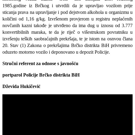
1985.godine iz Brčkog i utvrdili da je upravljao vozilom prije
sticanja prava na upravljanje i pod dejstvom alkohola u organizmu u
količini od 1,16 g/kg. Izvršenom provjerom u registru neplaćenih
novčanih kazni takođe je utvrđeno da ima dug u iznosu od 3.777
konvertibilnih maraka, te da je riječ o višestrukom povratniku u
izvršenju teških saobraćajnih prekršaja, te je istom na osnvou člana
20. Stav (1) Zakona o prekršajima Brčko distrikta BiH privremeno
oduzeto motorno vozilo i deponovano u depozit Policije.
Stručni referent za odnose s javnošću
portparol
Policije Brčko distrikta BiH
Dževida Hukičević