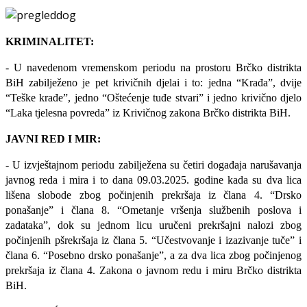
KRIMINALITET:
- U navedenom vremenskom periodu na prostoru Brčko distrikta
BiH zabilježeno je pet krivičnih djelai i to: jedna “Krađa”, dvije
“Teške krađe”, jedno “Oštećenje tuđe stvari” i jedno krivično djelo
“Laka tjelesna povreda” iz Krivičnog zakona Brčko distrikta BiH.
JAVNI RED I MIR:
- U izvještajnom periodu zabilježena su četiri događaja narušavanja
javnog reda i mira i to dana 09.03.2025. godine kada su dva lica
lišena slobode zbog počinjenih prekršaja iz člana 4. “Drsko
ponašanje” i člana 8. “Ometanje vršenja službenih poslova i
zadataka”, dok su jednom licu uručeni prekršajni nalozi zbog
počinjenih pšrekršaja iz člana 5. “Učestvovanje i izazivanje tuče” i
člana 6. “Posebno drsko ponašanje”, a za dva lica zbog počinjenog
prekršaja iz člana 4. Zakona o javnom redu i miru Brčko distrikta
BiH.