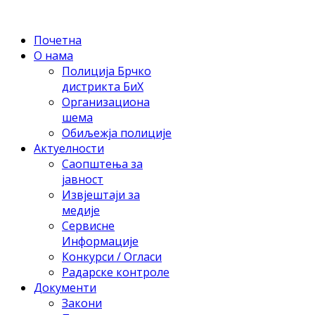
Почетна
О нама
Полиција Брчко
дистрикта БиХ
Организациона
шема
Обиљежја полиције
Актуелности
Саопштења за
јавност
Извјештаји за
медије
Сервисне
Информације
Конкурси / Огласи
Радарске контроле
Документи
Закони