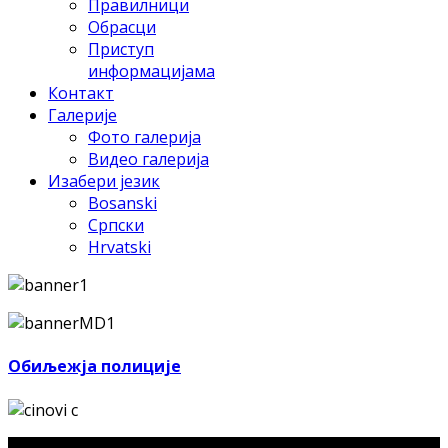
Правилници
Обрасци
Приступ
информацијама
Контакт
Галерије
Фото галерија
Видео галерија
Изабери језик
Bosanski
Српски
Hrvatski
Обиљежја полиције