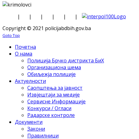
|
|
|
|
|
|
Copyright © 2021 policijabdbih.gov.ba
Goto Top
Почетна
О нама
Полиција Брчко дистрикта БиХ
Организациона шема
Обиљежја полиције
Актуелности
Саопштења за јавност
Извјештаји за медије
Сервисне Информације
Конкурси / Огласи
Радарске контроле
Документи
Закони
Правилници