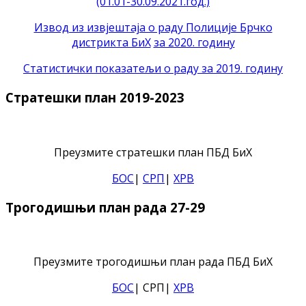
(01.01-30.09.2021.год.)
Извод из извјештаја о раду Полиције Брчко
дистрикта БиХ
за 2020. годину
Статистички показатељи о раду за 2019. годину
Стратешки план 2019-2023
Преузмите стратешки план ПБД БиХ
БОС
|
СРП
|
ХРВ
Трогодишњи план рада 27-29
Преузмите трогодишњи план рада ПБД БиХ
БОС
| СРП|
ХРВ