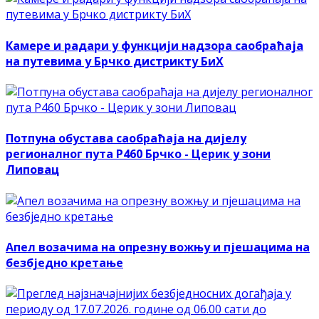
Камере и радари у функцији надзора саобраћаја
на путевима у Брчко дистрикту БиХ
Потпуна обустава саобраћаја на дијелу
регионалног пута Р460 Брчко - Церик у зони
Липовац
Апел возачима на опрезну вожњу и пјешацима на
безбједно кретање