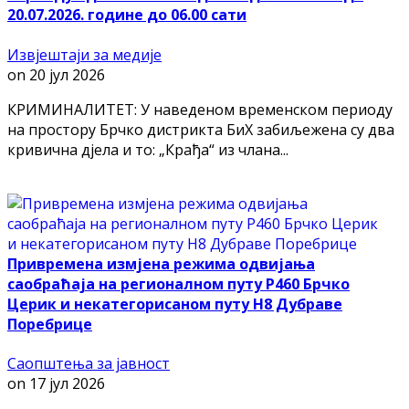
20.07.2026. године до 06.00 сати
Извјештаји за медије
on
20 јул 2026
КРИМИНАЛИТЕТ: У наведеном временском периоду
на простору Брчко дистрикта БиХ забиљежена су два
кривична дјела и то: „Крађа“ из члана...
Привремена измјена режима одвијања
саобраћаја на регионалном путу Р460 Брчко
Церик и некатегорисаном путу Н8 Дубраве
Поребрице
Саопштења за јавност
on
17 јул 2026