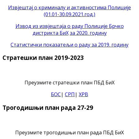
Извјештај о криминалу и активностима Полиције
(01.01-30.09.2021.год.)
Извод из извјештаја о раду Полиције Брчко
дистрикта БиХ
за 2020. годину
Статистички показатељи о раду за 2019. годину
Стратешки план 2019-2023
Преузмите стратешки план ПБД БиХ
БОС
|
СРП
|
ХРВ
Трогодишњи план рада 27-29
Преузмите трогодишњи план рада ПБД БиХ