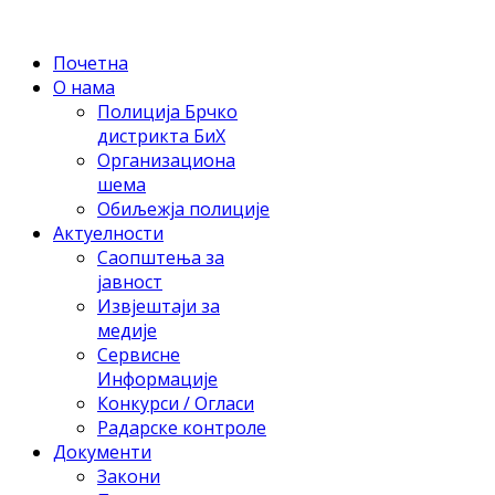
Почетна
О нама
Полиција Брчко
дистрикта БиХ
Организациона
шема
Обиљежја полиције
Актуелности
Саопштења за
јавност
Извјештаји за
медије
Сервисне
Информације
Конкурси / Огласи
Радарске контроле
Документи
Закони