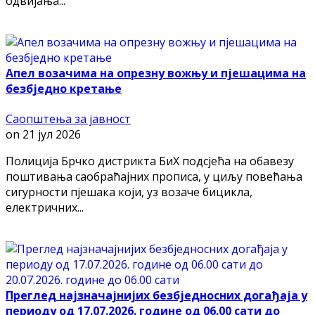
одвијања...
Апел возачима на опрезну вожњу и пјешацима на
безбједно кретање
Саопштења за јавност
on
21 јул 2026
Полиција Брчко дистрикта БиХ подсјећа на обавезу
поштивања саобраћајних прописа, у циљу повећања
сигурности пјешака који, уз возаче бицикла,
електричних...
Преглед најзначајнијих безбједносних догађаја у
периоду од 17.07.2026. године од 06.00 сати до