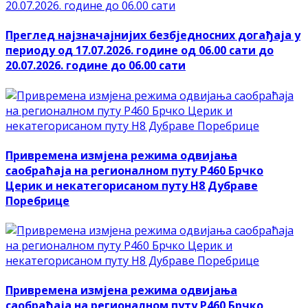
Преглед најзначајнијих безбједносних догађаја у
периоду од 17.07.2026. године од 06.00 сати до
20.07.2026. године до 06.00 сати
Привремена измјена режима одвијања
саобраћаја на регионалном путу Р460 Брчко
Церик и некатегорисаном путу Н8 Дубраве
Поребрице
Привремена измјена режима одвијања
саобраћаја на регионалном путу Р460 Брчко