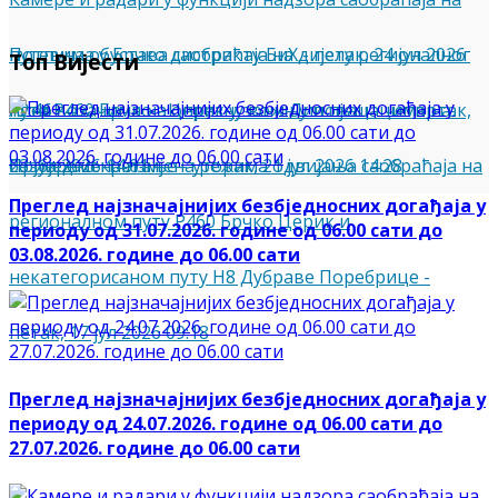
путевима у Брчко дистрикту БиХ
Потпуна обустава саобраћаја на дијелу регионалног
-
петак, 24 јул 2026
Топ Вијести
12:46
пута Р460 Брчко - Церик у зони Липовац
Апел возачима на опрезну вожњу и пјешацима на
-
четвртак,
23 јул 2026 14:01
безбједно кретање
Привремена измјена режима одвијања саобраћаја на
-
уторак, 21 јул 2026 14:28
Преглед најзначајнијих безбједносних догађаја у
регионалном путу Р460 Брчко Церик и
периоду од 31.07.2026. године од 06.00 сати до
03.08.2026. године до 06.00 сати
некатегорисаном путу Н8 Дубраве Поребрице
-
петак, 17 јул 2026 09:18
Преглед најзначајнијих безбједносних догађаја у
периоду од 24.07.2026. године од 06.00 сати до
27.07.2026. године до 06.00 сати