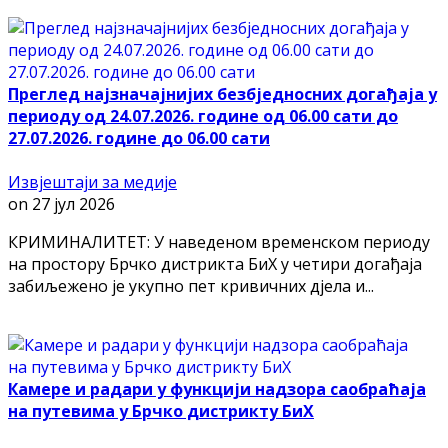
Преглед најзначајнијих безбједносних догађаја у
периоду од 24.07.2026. године од 06.00 сати до
27.07.2026. године до 06.00 сати
Извјештаји за медије
on
27 јул 2026
КРИМИНАЛИТЕТ: У наведеном временском периоду
на простору Брчко дистрикта БиХ у четири догађаја
забиљежено је укупно пет кривичних дјела и...
Камере и радари у функцији надзора саобраћаја
на путевима у Брчко дистрикту БиХ