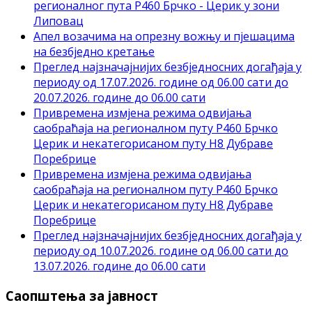
регионалног пута Р460 Брчко - Церик у зони
Липовац
Апел возачима на опрезну вожњу и пјешацима
на безбједно кретање
Преглед најзначајнијих безбједносних догађаја у
периоду од 17.07.2026. године од 06.00 сати до
20.07.2026. године до 06.00 сати
Привремена измјена режима одвијања
саобраћаја на регионалном путу Р460 Брчко
Церик и некатегорисаном путу Н8 Дубраве
Поребрице
Привремена измјена режима одвијања
саобраћаја на регионалном путу Р460 Брчко
Церик и некатегорисаном путу Н8 Дубраве
Поребрице
Преглед најзначајнијих безбједносних догађаја у
периоду од 10.07.2026. године од 06.00 сати до
13.07.2026. године до 06.00 сати
Саопштења за јавност