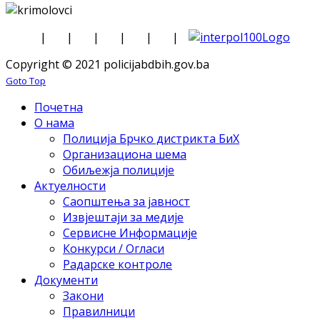
|
|
|
|
|
|
Copyright © 2021 policijabdbih.gov.ba
Goto Top
Почетна
О нама
Полиција Брчко дистрикта БиХ
Организациона шема
Обиљежја полиције
Актуелности
Саопштења за јавност
Извјештаји за медије
Сервисне Информације
Конкурси / Огласи
Радарске контроле
Документи
Закони
Правилници