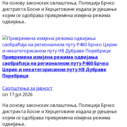
На основу законских овлаштења, Полиција Брчко
дистрикта Босне и Херцеговине издала је рјешење
којим се одобрава привремена измјена режима
одвијања...
Привремена измјена режима одвијања
саобраћаја на регионалном путу Р460 Брчко
Церик и некатегорисаном путу Н8 Дубраве
Поребрице
Саопштења за јавност
on
17 јул 2026
На основу законских овлаштења, Полиција Брчко
дистрикта Босне и Херцеговине издала је рјешење
којим се одобрава привремена измјена режима
одвијања...