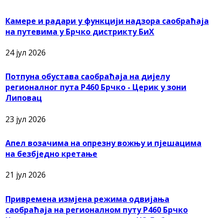
Камере и радари у функцији надзора саобраћаја
на путевима у Брчко дистрикту БиХ
24 јул 2026
Потпуна обустава саобраћаја на дијелу
регионалног пута Р460 Брчко - Церик у зони
Липовац
23 јул 2026
Апел возачима на опрезну вожњу и пјешацима
на безбједно кретање
21 јул 2026
Привремена измјена режима одвијања
саобраћаја на регионалном путу Р460 Брчко