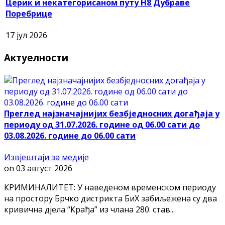
Церик и некатегорисаном путу Н8 Дубраве
Поребрице
17 јул 2026
Актуелности
Преглед најзначајнијих безбједносних догађаја у
периоду од 31.07.2026. године од 06.00 сати до
03.08.2026. године до 06.00 сати
Извјештаји за медије
on
03 август 2026
КРИМИНАЛИТЕТ: У наведеном временском периоду
на простору Брчко дистрикта БиХ забиљежена су два
кривична дјела “Крађа” из члана 280. став...