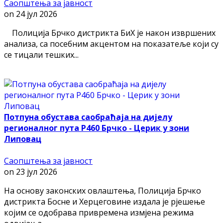
Саопштења за јавност
on
24 јул 2026
Полиција Брчко дистрикта БиХ је након извршених
анализа, са посебним акцентом на показатеље који су
се тицали тешких...
Потпуна обустава саобраћаја на дијелу
регионалног пута Р460 Брчко - Церик у зони
Липовац
Саопштења за јавност
on
23 јул 2026
На основу законских овлаштења, Полиција Брчко
дистрикта Босне и Херцеговине издала је рјешење
којим се одобрава привремена измјена режима