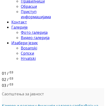
Правилници
Обрасци
Приступ
информацијама
Контакт
Галерије
Фото галерија
Видео галерија
Изабери језик
Bosanski
Српски
Hrvatski
03
01 /
03
02 /
03
03 /
Саопштења за јавност
Камере и радари у функцији надзора саобраћаја на