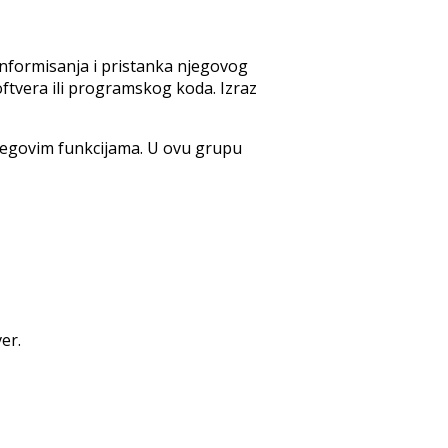
z informisanja i pristanka njegovog
softvera ili programskog koda. Izraz
 njegovim funkcijama. U ovu grupu
er.