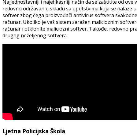
Najjednostavniji i najefikasniji način da se zaštitite od ove
redovno održavan u skladu sa uputstvima koja se nalaze u
softver zbog čega proizvođači antivirus softvera svakodne
računar. Ukoliko je vaš sistem zaražen malicioznim softver
računar i otklonite maliciozni softver. Takođe, redovno prav
drugog neželjenog softvera.
Ljetna Policijska Škola