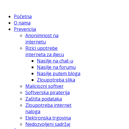
Početna
O nama
Prevencija
Anonimnost na
internetu
Rizici upotrebe
interneta za djecu
Nasilje na chat-u
Nasilje na forumu
Nasilje putem bloga
Zloupotreba slika
Maliciozni softver
Softverska piraterija
Zaštita podataka
Zloupotreba internet
naloga
Elektronska trgovina
Nedozvoljeni sadržaj