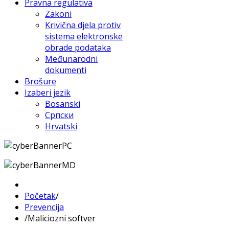
Pravna regulativa
Zakoni
Krivična djela protiv
sistema elektronske
obrade podataka
Međunarodni
dokumenti
Brošure
Izaberi jezik
Bosanski
Српски
Hrvatski
Početak
/
Prevencija
/
Maliciozni softver