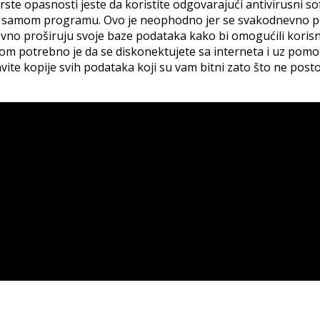
 vrste opasnosti jeste da koristite odgovarajući antivirusni so
 samom programu. Ovo je neophodno jer se svakodnevno pojav
vno proširuju svoje baze podataka kako bi omogućili korisn
om potrebno je da se diskonektujete sa interneta i uz pomoć
ite kopije svih podataka koji su vam bitni zato što ne postoj