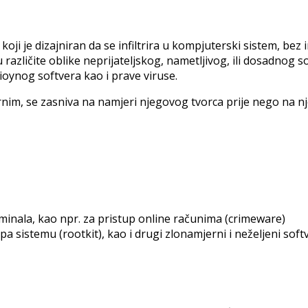
 koji je dizajniran da se infiltrira u kompjuterski sistem, be
u različite oblike neprijateljskog, nametljivog, ili dosadnog 
cioynog softvera kao i prave viruse.
mernim, se zasniva na namjeri njegovog tvorca prije nego na
inala, kao npr. za pristup online računima (crimeware)
a sistemu (rootkit), kao i drugi zlonamjerni i neželjeni softv