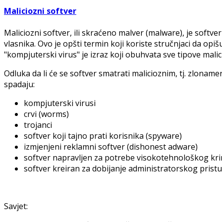
Maliciozni softver
Maliciozni softver, ili skraćeno malver (malware), je softver
vlasnika. Ovo je opšti termin koji koriste stručnjaci da opiš
"kompjuterski virus" je izraz koji obuhvata sve tipove mali
Odluka da li će se softver smatrati malicioznim, tj. zlona
spadaju:
kompjuterski virusi
crvi (worms)
trojanci
softver koji tajno prati korisnika (spyware)
izmjenjeni reklamni softver (dishonest adware)
softver napravljen za potrebe visokotehnološkog krim
softver kreiran za dobijanje administratorskog pristup
Savjet: