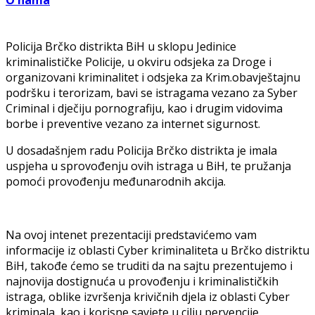
O nama
Policija Brčko distrikta BiH u sklopu Jedinice
kriminalističke Policije, u okviru odsjeka za Droge i
organizovani kriminalitet i odsjeka za Krim.obavještajnu
podršku i terorizam, bavi se istragama vezano za Syber
Criminal i dječiju pornografiju, kao i drugim vidovima
borbe i preventive vezano za internet sigurnost.
U dosadašnjem radu Policija Brčko distrikta je imala
uspjeha u sprovođenju ovih istraga u BiH, te pružanja
pomoći provođenju međunarodnih akcija.
Na ovoj intenet prezentaciji predstavićemo vam
informacije iz oblasti Cyber kriminaliteta u Brčko distriktu
BiH, takođe ćemo se truditi da na sajtu prezentujemo i
najnovija dostignuća u provođenju i kriminalističkih
istraga, oblike izvršenja krivičnih djela iz oblasti Cyber
kriminala, kao i korisne savjete u cilju pervencije