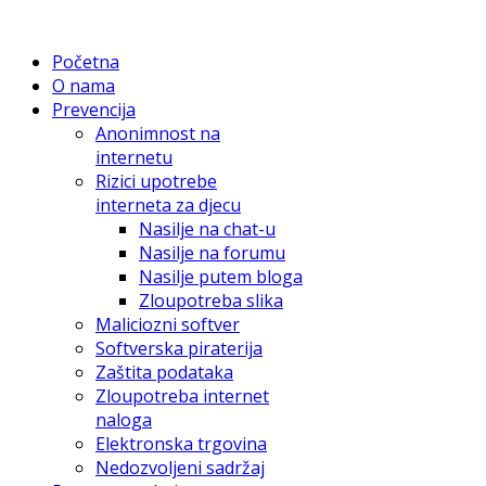
Početna
O nama
Prevencija
Anonimnost na
internetu
Rizici upotrebe
interneta za djecu
Nasilje na chat-u
Nasilje na forumu
Nasilje putem bloga
Zloupotreba slika
Maliciozni softver
Softverska piraterija
Zaštita podataka
Zloupotreba internet
naloga
Elektronska trgovina
Nedozvoljeni sadržaj