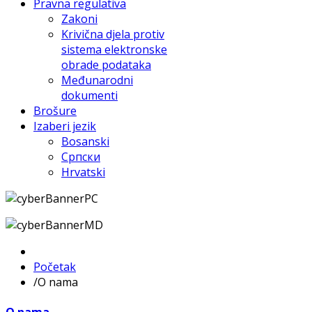
Pravna regulativa
Zakoni
Krivična djela protiv
sistema elektronske
obrade podataka
Međunarodni
dokumenti
Brošure
Izaberi jezik
Bosanski
Српски
Hrvatski
Početak
/
O nama