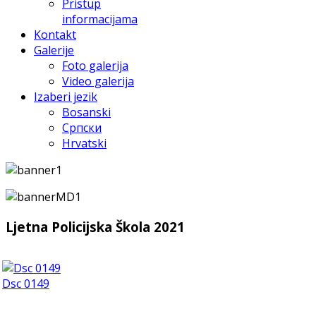
Pristup
informacijama
Kontakt
Galerije
Foto galerija
Video galerija
Izaberi jezik
Bosanski
Српски
Hrvatski
Ljetna Policijska Škola 2021
Dsc 0149