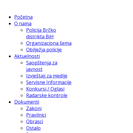
Početna
O nama
Policija Brčko
distrikta BiH
Organizaciona šema
Obilježja policije
Aktuelnosti
Saopštenja za
javnost
Izvještaji za medije
Servisne Informacije
Konkursi / Oglasi
Radarske kontrole
Dokumenti
Zakoni
Pravilnici
Obrasci
Ostalo