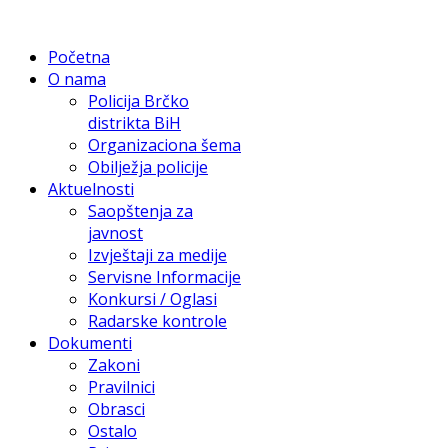
Početna
O nama
Policija Brčko
distrikta BiH
Organizaciona šema
Obilježja policije
Aktuelnosti
Saopštenja za
javnost
Izvještaji za medije
Servisne Informacije
Konkursi / Oglasi
Radarske kontrole
Dokumenti
Zakoni
Pravilnici
Obrasci
Ostalo