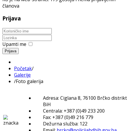
članova
Prijava
Upamti me
Prijava
Početak
/
Galerije
/
Foto galerija
Adresa: Ciglana 8, 76100 Brčko distrikt
BiH
Centrala: +387 (0)49 233 200
Fax: +387 (0)49 216 779
Dežurna služba: 122
Email:
brcko@policijabdbih.gov.ba