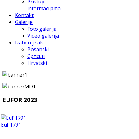
Pristup
informacijama
Kontakt
Galerije
Foto galerija
Video galerija
Izaberi jezik
Bosanski
Српски
Hrvatski
EUFOR 2023
Euf 1791