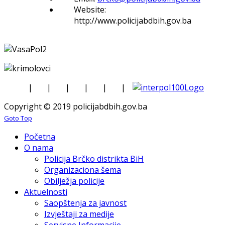
Website:
http://www.policijabdbih.gov.ba
|
|
|
|
|
|
Copyright © 2019 policijabdbih.gov.ba
Goto Top
Početna
O nama
Policija Brčko distrikta BiH
Organizaciona šema
Obilježja policije
Aktuelnosti
Saopštenja za javnost
Izvještaji za medije
Servisne Informacije