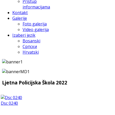
Pristup
informacijama
Kontakt
Galerije
Foto galerija
Video galerija
Izaberi jezik
Bosanski
Српски
Hrvatski
Ljetna Policijska Škola 2022
Dsc 0240