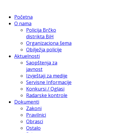
Početna
O nama
Policija Brčko
distrikta BiH
Organizaciona šema
Obilježja policije
Aktuelnosti
Saopštenja za
javnost
Izvještaji za medije
Servisne Informacije
Konkursi / Oglasi
Radarske kontrole
Dokumenti
Zakoni
Pravilnici
Obrasci
Ostalo