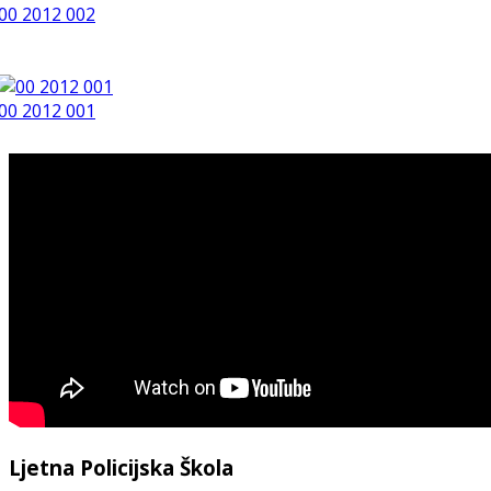
00 2012 002
00 2012 001
Ljetna Policijska Škola