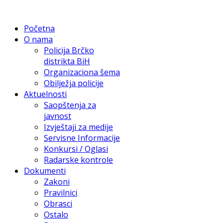
Početna
O nama
Policija Brčko
distrikta BiH
Organizaciona šema
Obilježja policije
Aktuelnosti
Saopštenja za
javnost
Izvještaji za medije
Servisne Informacije
Konkursi / Oglasi
Radarske kontrole
Dokumenti
Zakoni
Pravilnici
Obrasci
Ostalo