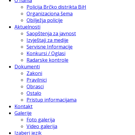
O nama
Policija Brčko distrikta BiH
Organizaciona šema
Obilježja policije
Aktuelnosti
Saopštenja za javnost
Izvještaji za medije
Servisne Informacije
Konkursi / Oglasi
Radarske kontrole
Dokumenti
Zakoni
Pravilnici
Obrasci
Ostalo
Pristup informacijama
Kontakt
Galerije
Foto galerija
Video galerija
Izaberi jezik