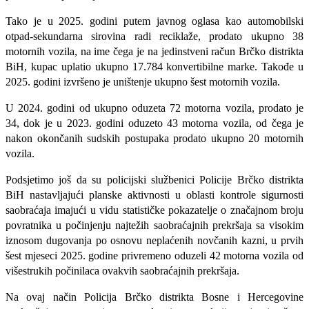
Tako je u 2025. godini putem javnog oglasa kao automobilski
otpad-sekundarna sirovina radi reciklaže, prodato ukupno 38
motornih vozila, na ime čega je na jedinstveni račun Brčko distrikta
BiH, kupac uplatio ukupno 17.784 konvertibilne marke. Takođe u
2025. godini izvršeno je uništenje ukupno šest motornih vozila.
U 2024. godini od ukupno oduzeta 72 motorna vozila, prodato je
34, dok je u 2023. godini oduzeto 43 motorna vozila, od čega je
nakon okončanih sudskih postupaka prodato ukupno 20 motornih
vozila.
Podsjetimo još da su p
olicijski službenici Policije Brčko distrikta
BiH nastavljajući planske aktivnosti u oblasti kontrole sigurnosti
saobraćaja imajući u vidu statističke pokazatelje o značajnom broju
povratnika u počinjenju najtežih saobraćajnih prekršaja sa visokim
iznosom dugovanja po osnovu neplaćenih novčanih kazni, u prvih
šest mjeseci 2025. godine privremeno oduzeli 42 motorna vozila od
višestrukih počinilaca ovakvih saobraćajnih prekršaja.
Na ovaj način Policija Brčko distrikta Bosne i Hercegovine