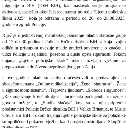
migracije u BiH (IOM BiH), kao nastavak svoje programske
aktivnosti, uspješno okončala jedanaestu po redu “Ljetnu policijsku
školu 2025”, koja je održana u periodu od 26. do
28.08.2025
.
godine u zgradi Policije.
Riječ je o jedinstvenoj manifestaciji saradnje mladih starosne grupe
od 15 do 30 godina i Policije Brčko distrikta BiH, a koja svojim
odličnim pristupom uvezuje mlade gradeći povjerenje o značaju i
ulozi Policije u zajednici, posebno u dijelu opšte sigurnosti. Tokom
trajanja „Ljetne policijske škole“ mladi razvijaju vještine za
prepoznavanje društveno neprihvatljivog ponašanja.
I ove godine mladi su aktivno učestvovali u predavanjima o
sljedećim temama „Online radikalizacija“, „Žene i sigurnost“, „Žena
u sigurnosnom sistemu“, „Trgovina ljudima“, „Slobode i sigurnost“,
„Razumijevanje krivičnih djela i incidenata počinjenih iz mržnje i
govora mržnje“, te „Studija slučaja“, koja su za njih pripremili
predstavnici Policije Brčko distrikta BiH i Velike Britanije, te Misije
OSCE-a u BiH. Tokom trajanja Ljetne policijske škole za polaznike
su upriličene i pokazne vježbe, kao i posjeta prostorijama Skupštine
Brčko distrikta BiH.