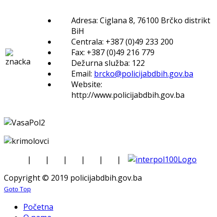
Adresa: Ciglana 8, 76100 Brčko distrikt
BiH
Centrala: +387 (0)49 233 200
Fax: +387 (0)49 216 779
Dežurna služba: 122
Email:
brcko@policijabdbih.gov.ba
Website:
http://www.policijabdbih.gov.ba
|
|
|
|
|
|
Copyright © 2019 policijabdbih.gov.ba
Goto Top
Početna