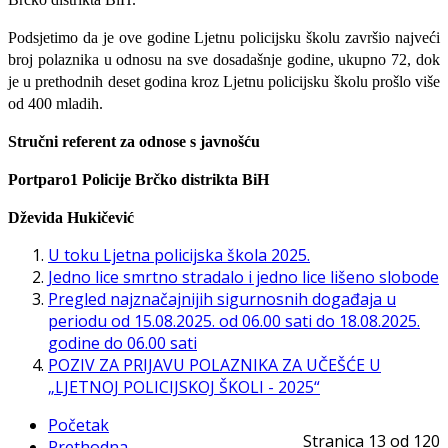
Podsjetimo da je ove godine Ljetnu policijsku školu završio najveći
broj polaznika u odnosu na sve dosadašnje godine, ukupno 72, dok
je u prethodnih deset godina kroz Ljetnu policijsku školu prošlo više
od 400 mladih.
Stručni referent za odnose s javnošću
Portparo1 Policije Brčko distrikta BiH
Dževida Hukičević
U toku Ljetna policijska škola 2025.
Jedno lice smrtno stradalo i jedno lice lišeno slobode
Pregled najznačajnijih sigurnosnih događaja u
periodu od 15.08.2025. od 06.00 sati do 18.08.2025.
godine do 06.00 sati
POZIV ZA PRIJAVU POLAZNIKA ZA UČEŠĆE U
„LJETNOJ POLICIJSKOJ ŠKOLI - 2025“
Početak
Stranica 13 od 120
Prethodna