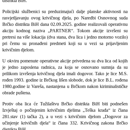
distrikta BiH.
Policijski službenici su preduzimajući dalje planske aktivnosti na
rasvjetljavanju ovog krivičnog djela, po Naredbi Osnovnog suda
Brčko distrikta BiH dana 02.09.2025. godine realizovali operativnu
akciju kodnog naziva „PARTNER“. Tokom akcije izvršeni su
pretresi na više lokacija (dva stana, dva lica i jedno motorno vozilo)
pri čemu su pronađeni predmeti koji su u vezi sa prijavljenim
krivičnim djelom.
U okviru pomenute operativne akcije privedena su dva lica od kojih
je jedno zaposlena radnica, za koja se osnovano sumnja da su
prilikom izvršenja krivičnog djela imali dogovor. Tako je lice M.S.
rođen 1993. godine iz Brčkog lišen slobode, dok je lice B.L. rođena
1980.godine iz Vareša, nastanjena u Brčkom nakon kiriminalističke
obrade puštena.
Protiv oba lica će Tužilaštvu Brčko distrikta BiH biti podnešen
Izvještaj o počinjenim krivičnim djelima „Teška krađa“ iz člana
281.stav (1) tačka 2), a u vezi s krivičnim djelom „Dogovor za
učinjenje krivičnih djela“ iz člana 332. Krivičnog zakona Brčko
distrikta BiH.