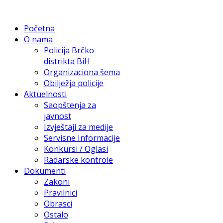
Početna
O nama
Policija Brčko
distrikta BiH
Organizaciona šema
Obilježja policije
Aktuelnosti
Saopštenja za
javnost
Izvještaji za medije
Servisne Informacije
Konkursi / Oglasi
Radarske kontrole
Dokumenti
Zakoni
Pravilnici
Obrasci
Ostalo