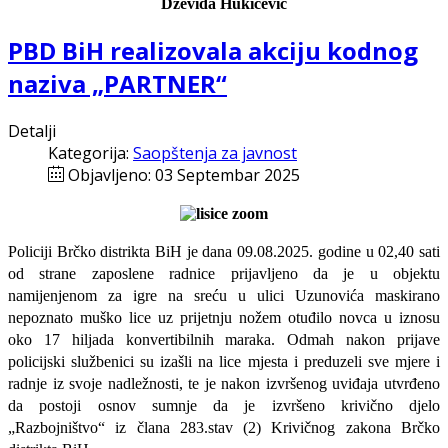
Dževida Hukičević
PBD BiH realizovala akciju kodnog
naziva „PARTNER“
Detalji
Kategorija:
Saopštenja za javnost
Objavljeno: 03 Septembar 2025
Policiji Brčko distrikta BiH je dana 09.08.2025. godine u 02,40 sati
od strane zaposlene radnice prijavljeno da je u objektu
namijenjenom za igre na sreću u ulici Uzunovića maskirano
nepoznato muško lice uz prijetnju nožem otuđilo novca u iznosu
oko 17 hiljada konvertibilnih maraka. Odmah nakon prijave
policijski službenici su izašli na lice mjesta i preduzeli sve mjere i
radnje iz svoje nadležnosti, te je nakon izvršenog uviđaja utvrđeno
da postoji osnov sumnje da je izvršeno krivično djelo
„Razbojništvo“ iz člana 283.stav (2) Krivičnog zakona Brčko