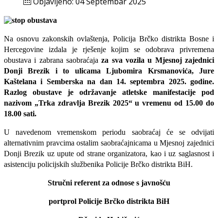
Objavljeno: 04 Septembar 2025
Na osnovu zakonskih ovlaštenja, Policija Brčko distrikta Bosne i
Hercegovine izdala je rješenje kojim se odobrava privremena
obustava i zabrana saobraćaja
za sva vozila u Mjesnoj zajednici
Donji Brezik i to ulicama Ljubomira Krsmanovića, Jure
Kaštelana i Semberska na dan 14. septembra 2025. godine.
Razlog obustave je
održavanje atletske manifestacije pod
nazivom „Trka zdravlja Brezik 2025“ u vremenu od 15.00 do
18.00 sati.
U navedenom vremenskom periodu saobraćaj će se odvijati
alternativnim pravcima ostalim saobraćajnicama u Mjesnoj zajednici
Donji Brezik uz upute od strane organizatora, kao i uz saglasnost i
asistenciju policijskih službenika Policije Brčko distrikta BiH.
Stručni referent za odnose s javnošću
portprol Policije Brčko distrikta BiH