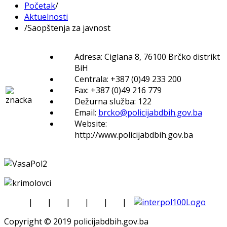
Početak
/
Aktuelnosti
/
Saopštenja za javnost
Adresa: Ciglana 8, 76100 Brčko distrikt
BiH
Centrala: +387 (0)49 233 200
Fax: +387 (0)49 216 779
Dežurna služba: 122
Email:
brcko@policijabdbih.gov.ba
Website:
http://www.policijabdbih.gov.ba
|
|
|
|
|
|
Copyright © 2019 policijabdbih.gov.ba