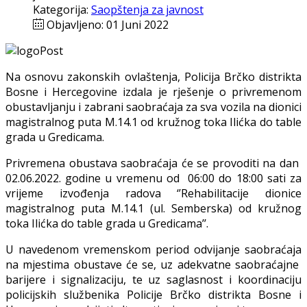
Kategorija:
Saopštenja za javnost
Objavljeno: 01 Juni 2022
Na osnovu zakonskih ovlaštenja, Policija Brčko distrikta
Bosne i Hercegovine izdala je rješenje o privremenom
obustavljanju i zabrani saobraćaja za sva vozila na dionici
magistralnog puta M.14.1 od kružnog toka Ilićka do table
grada u Gredicama.
Privremena obustava saobraćaja će se provoditi na dan
02.06.2022. godine u vremenu od 06:00 do 18:00 sati za
vrijeme izvođenja radova ‘’Rehabilitacije dionice
magistralnog puta M.14.1 (ul. Semberska) od kružnog
toka Ilićka do table grada u Gredicama’’.
U navedenom vremenskom period odvijanje saobraćaja
na mjestima obustave će se, uz adekvatne saobraćajne
barijere i signalizaciju, te uz saglasnost i koordinaciju
policijskih službenika Policije Brčko distrikta Bosne i