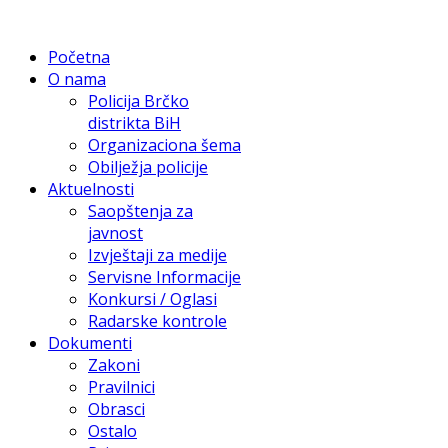
Početna
O nama
Policija Brčko
distrikta BiH
Organizaciona šema
Obilježja policije
Aktuelnosti
Saopštenja za
javnost
Izvještaji za medije
Servisne Informacije
Konkursi / Oglasi
Radarske kontrole
Dokumenti
Zakoni
Pravilnici
Obrasci
Ostalo