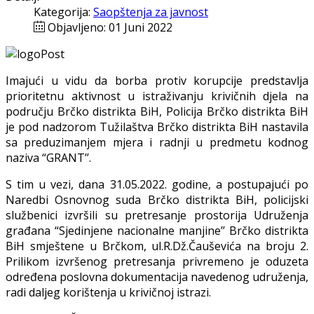
Kategorija:
Saopštenja za javnost
Objavljeno: 01 Juni 2022
Imajući u vidu da borba protiv korupcije predstavlja
prioritetnu aktivnost u istraživanju krivičnih djela na
području Brčko distrikta BiH, Policija Brčko distrikta BiH
je pod nadzorom Tužilaštva Brčko distrikta BiH nastavila
sa preduzimanjem mjera i radnji u predmetu kodnog
naziva “GRANT’’.
S tim u vezi, dana 31.05.2022. godine, a postupajući po
Naredbi Osnovnog suda Brčko distrikta BiH, policijski
službenici izvršili su pretresanje prostorija Udruženja
građana “Sjedinjene nacionalne manjine’’ Brčko distrikta
BiH smještene u Brčkom, ul.R.Dž.Čauševića na broju 2.
Prilikom izvršenog pretresanja privremeno je oduzeta
određena poslovna dokumentacija navedenog udruženja,
radi daljeg korištenja u krivičnoj istrazi.