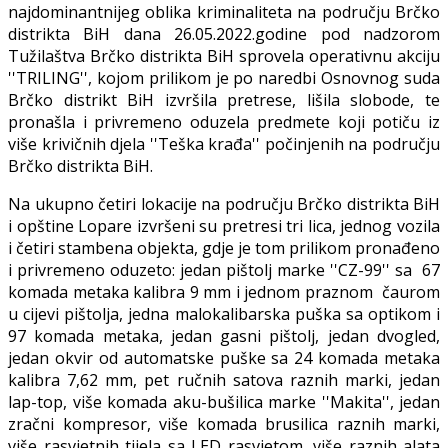
najdominantnijeg oblika kriminaliteta na području Brčko
distrikta BiH dana 26.05.2022.godine pod nadzorom
Tužilaštva Brčko distrikta BiH sprovela operativnu akciju
''TRILING'', kojom prilikom je po naredbi Osnovnog suda
Brčko distrikt BiH izvršila pretrese, lišila slobode, te
pronašla i privremeno oduzela predmete koji potiču iz
više krivičnih djela ''Teška krađa'' počinjenih na području
Brčko distrikta BiH.
Na ukupno četiri lokacije na području Brčko distrikta BiH
i opštine Lopare izvršeni su pretresi tri lica, jednog vozila
i četiri stambena objekta, gdje je tom prilikom pronađeno
i privremeno oduzeto: jedan pištolj marke ''CZ-99'' sa 67
komada metaka kalibra 9 mm i jednom praznom čaurom
u cijevi pištolja, jedna malokalibarska puška sa optikom i
97 komada metaka, jedan gasni pištolj, jedan dvogled,
jedan okvir od automatske puške sa 24 komada metaka
kalibra 7,62 mm, pet ručnih satova raznih marki, jedan
lap-top, više komada aku-bušilica marke ''Makita'', jedan
zračni kompresor, više komada brusilica raznih marki,
više rasvjetnih tijela sa LED rasvjetom, više raznih alata