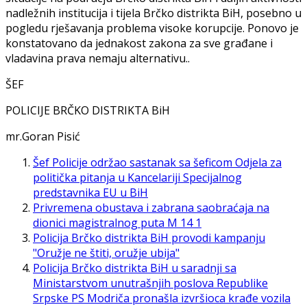
nadležnih institucija i tijela Brčko distrikta BiH, posebno u
pogledu rješavanja problema visoke korupcije. Ponovo je
konstatovano da jednakost zakona za sve građane i
vladavina prava nemaju alternativu..
ŠEF
POLICIJE BRČKO DISTRIKTA BiH
mr.Goran Pisić
Šef Policije održao sastanak sa šeficom Odjela za
politička pitanja u Kancelariji Specijalnog
predstavnika EU u BiH
Privremena obustava i zabrana saobraćaja na
dionici magistralnog puta M 14 1
Policija Brčko distrikta BiH provodi kampanju
"Oružje ne štiti, oružje ubija"
Policija Brčko distrikta BiH u saradnji sa
Ministarstvom unutrašnjih poslova Republike
Srpske PS Modriča pronašla izvršioca krađe vozila