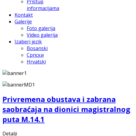
Pristup
informacijama
Kontakt
Galerije
Foto galerija
Video galerija
Izaberi jezik
Bosanski
Српски
Hrvatski
Privremena obustava i zabrana
saobraćaja na dionici magistralnog
puta M.14.1
Detalji