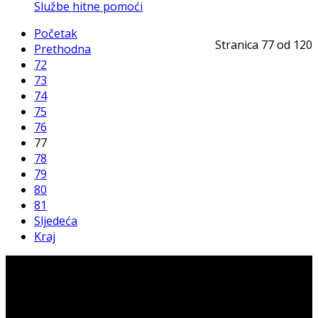
Službe hitne pomoći
Početak
Stranica 77 od 120
Prethodna
72
73
74
75
76
77
78
79
80
81
Sljedeća
Kraj