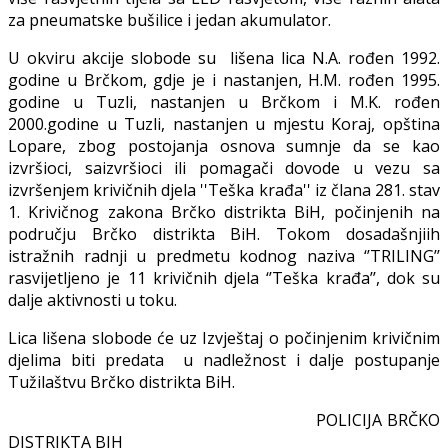
za pneumatske bušilice i jedan akumulator.
U okviru akcije slobode su lišena lica N.A. rođen 1992.
godine u Brčkom, gdje je i nastanjen, H.M. rođen 1995.
godine u Tuzli, nastanjen u Brčkom i M.K. rođen
2000.godine u Tuzli, nastanjen u mjestu Koraj, opština
Lopare, zbog postojanja osnova sumnje da se kao
izvršioci, saizvršioci ili pomagači dovode u vezu sa
izvršenjem krivičnih djela ''Teška krađa'' iz člana 281. stav
1. Krivičnog zakona Brčko distrikta BiH, počinjenih na
području Brčko distrikta BiH. Tokom dosadašnjiih
istražnih radnji u predmetu kodnog naziva ‘’TRILING’’
rasvijetljeno je 11 krivičnih djela ‘’Teška krađa’’, dok su
dalje aktivnosti u toku.
Lica lišena slobode će uz Izvještaj o počinjenim krivičnim
djelima biti predata u nadležnost i dalje postupanje
Tužilaštvu Brčko distrikta BiH.
POLICIJA BRČKO
DISTRIKTA BIH