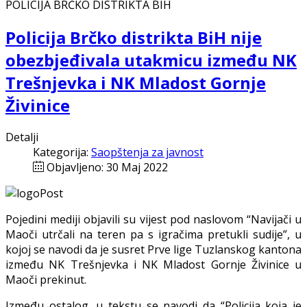
POLICIJA BRČKO DISTRIKTA BIH
Policija Brčko distrikta BiH nije
obezbjeđivala utakmicu između NK
Trešnjevka i NK Mladost Gornje
Živinice
Detalji
Kategorija:
Saopštenja za javnost
Objavljeno: 30 Maj 2022
Pojedini mediji objavili su vijest pod naslovom “Navijači u
Maoči utrčali na teren pa s igračima pretukli sudije”, u
kojoj se navodi da je susret Prve lige Tuzlanskog kantona
između NK Trešnjevka i NK Mladost Gornje Živinice u
Maoči prekinut.
Između ostalog, u tekstu se navodi da “Policija koja je