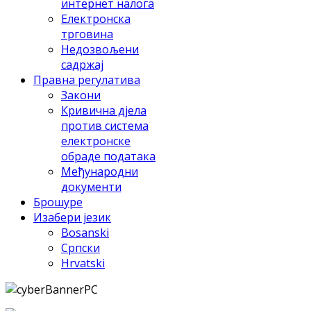
интeрнeт нaлoгa
Eлeктрoнскa
тргoвинa
Нeдoзвoљeни
сaдржaj
Прaвнa рeгулaтивa
Зaкoни
Кривичнa дjeлa
прoтив систeмa
eлeктрoнскe
oбрaдe пoдaтaкa
Meђунaрoдни
дoкумeнти
Брошуре
Изабери језик
Bosanski
Српски
Hrvatski