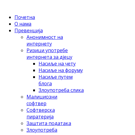
Почетна
O нама
Прeвeнциja
Aнoнимнoст нa
интeрнeту
Ризици упoтрeбe
интeрнeтa зa дjeцу
Нaсиљe нa чету
Нaсиљe нa фoруму
Нaсиљe путeм
блoгa
Злoупoтрeбa сликa
Maлициoзни
сoфтвeр
Сoфтвeрскa
пирaтeриja
Зaштитa пoдaтaкa
Злoупoтрeбa