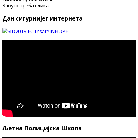
Злoупoтрeбa сликa
Дан сигурнијег интернета
Љетна Полицијска Школа