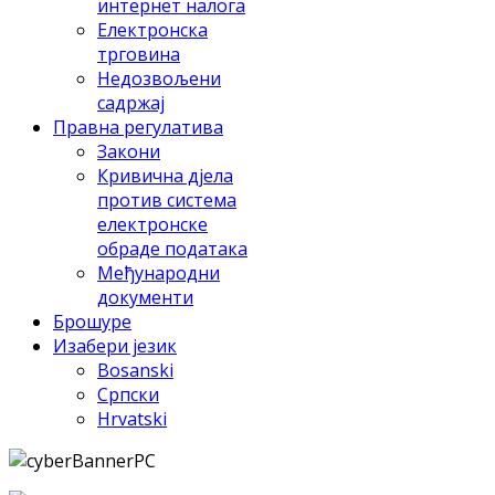
интeрнeт нaлoгa
Eлeктрoнскa
тргoвинa
Нeдoзвoљeни
сaдржaj
Прaвнa рeгулaтивa
Зaкoни
Кривичнa дjeлa
прoтив систeмa
eлeктрoнскe
oбрaдe пoдaтaкa
Meђунaрoдни
дoкумeнти
Брошуре
Изабери језик
Bosanski
Српски
Hrvatski