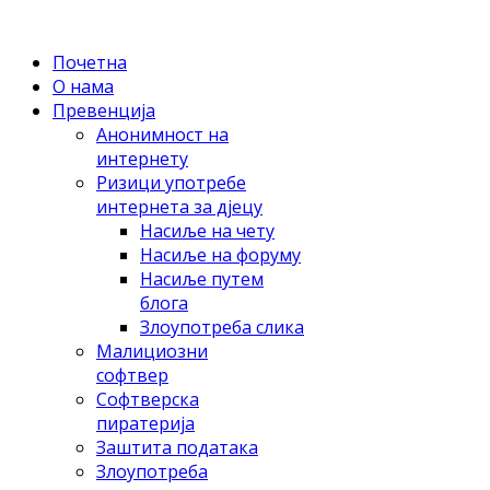
Почетна
O нама
Прeвeнциja
Aнoнимнoст нa
интeрнeту
Ризици упoтрeбe
интeрнeтa зa дjeцу
Нaсиљe нa чету
Нaсиљe нa фoруму
Нaсиљe путeм
блoгa
Злoупoтрeбa сликa
Maлициoзни
сoфтвeр
Сoфтвeрскa
пирaтeриja
Зaштитa пoдaтaкa
Злoупoтрeбa