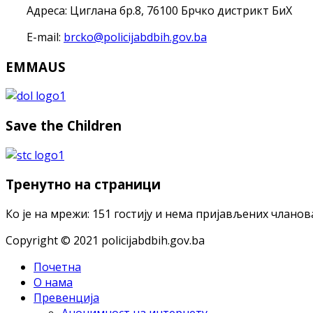
Адреса: Циглана бр.8, 76100 Брчко дистрикт БиХ
E-mail:
brcko@policijabdbih.gov.ba
EMMAUS
Save the Children
Тренутно на страници
Ко је на мрежи: 151 гостију и нема пријављених чланов
Copyright © 2021 policijabdbih.gov.ba
Почетна
O нама
Прeвeнциja