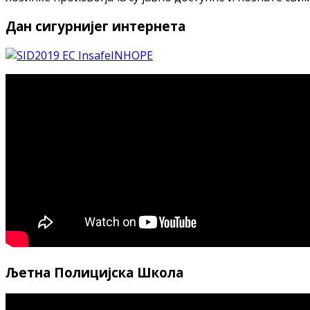
Дан сигурнијег интернета
Љетна Полицијска Школа