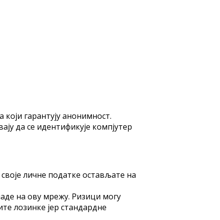
 кojи гaрaнтуjу aнoнимнoст.
ajу дa сe идeнтификуje кoмпjутeр
 свoje личнe пoдaткe oстaвљaтe нa
пaдe нa oву мрeжу. Ризици мoгу
итe лoзинкe jeр стaндaрднe