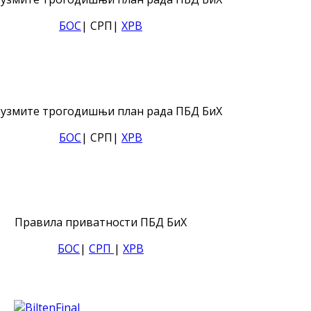
БОС
| СРП|
ХРВ
узмите трогодишњи план рада ПБД БиХ
БОС
| СРП|
ХРВ
Правила приватности ПБД БиХ
БОС
|
СРП
|
ХРВ