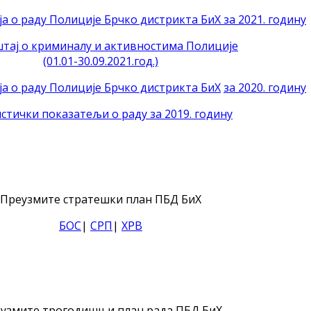
а о раду Полиције Брчко дистрикта БиХ за 2021. годину
тај о криминалу и активностима Полиције
(01.01-30.09.2021.год.)
ја о раду Полиције Брчко дистрикта БиХ
за 2020. годину
стички показатељи о раду за 2019. годину
Преузмите стратешки план ПБД БиХ
БОС
|
СРП
|
ХРВ
узмите трогодишњи план рада ПБД БиХ