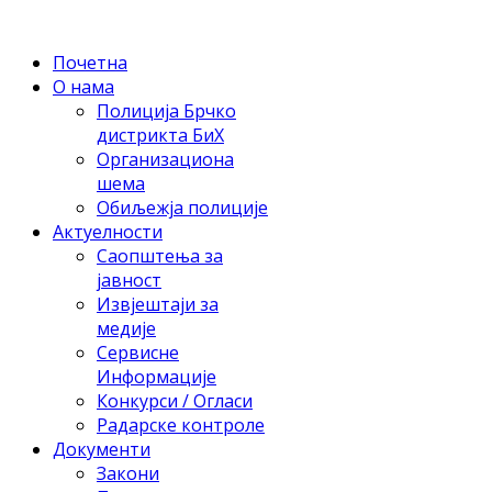
Почетна
О нама
Полиција Брчко
дистрикта БиХ
Организациона
шема
Обиљежја полиције
Актуелности
Саопштења за
јавност
Извјештаји за
медије
Сервисне
Информације
Конкурси / Огласи
Радарске контроле
Документи
Закони