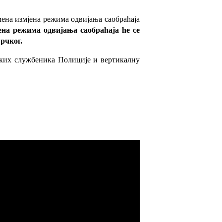
ена измјена режима одвијања саобраћаја
јена режима одвијања саобраћаја ће се
рчког.
јских службеника Полиције и вертикалну