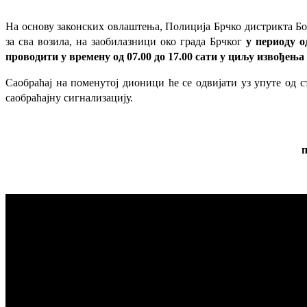
На основу законских овлаштења, Полиција Брчко дистрикта Бос
за сва возила, на заобилазници око града Брчког
у периоду о
проводити у времену од 07.00 до 17.00 сати у циљу извођења
Саобраћај на поменутој дионици ће се одвијати уз упуте од с
саобраћајну сигнализацију.