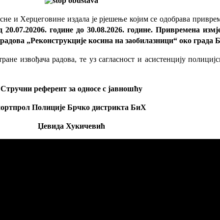
не и Херцеговине издала је рјешење којим се одобрава приврем
д 20.07.20206. године до 30.08.2026. године. Привремена изм
 радова „Реконструкције косина на заобилазници“ око града Б
тране извођача радова, те уз сагласност и асистенцију полици
Стручни референт за односе с јавношћу
портпрол Полиције Брчко дистрикта БиХ
Џевида Хукичевић