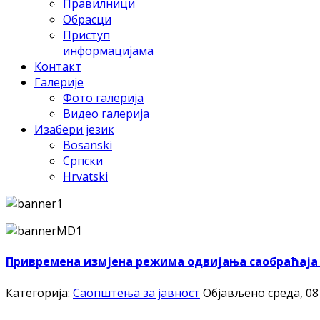
Правилници
Обрасци
Приступ
информацијама
Контакт
Галерије
Фото галерија
Видео галерија
Изабери језик
Bosanski
Српски
Hrvatski
Привремена измјена режима одвијања саобраћаја 
Категорија:
Саопштења за јавност
Објављено среда, 08 