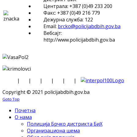
Централа: +387 (0)49 233 200
Факс: +387 (0)49 216 779
Дежурна служба: 122
Email:
brcko@policijabdbih.gov.ba
Вебсајт:
http://www.policijabdbih.gov.ba
|
|
|
|
|
|
Copyright © 2021 policijabdbih.gov.ba
Goto Top
Почетна
О нама
Полиција Брчко дистрикта БиХ
Организациона шема