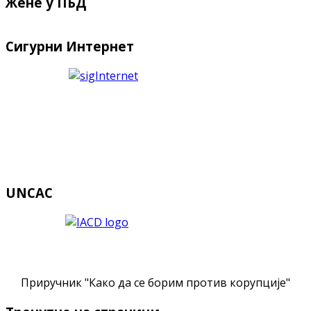
Жене у ПБД
Сигурни Интернет
UNCAC
Приручник "Како да се борим против корупције"