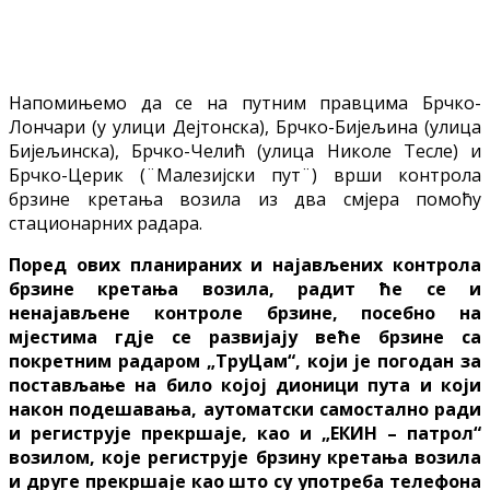
Напомињемо да се на путним правцима Брчко-
Лончари (у улици Дејтонска), Брчко-Бијељина (улица
Бијељинска), Брчко-Челић (улица Николе Тесле) и
Брчко-Церик (¨Малезијски пут¨) врши контрола
брзине кретања возила из два смјера помоћу
стационарних радара.
Поред ових планираних и најављених контрола
брзине кретања возила, радит ће се и
ненајављене контроле брзине, посебно на
мјестима гдје се развијају веће брзине са
покретним радаром „ТруЦам“, који је погодан за
постављање на било којој дионици пута и који
након подешавања, аутоматски самостално ради
и региструје прекршаје, као и „ЕКИН – патрол“
возилом, које региструје брзину кретања возила
и друге прекршаје као што су употреба телефона