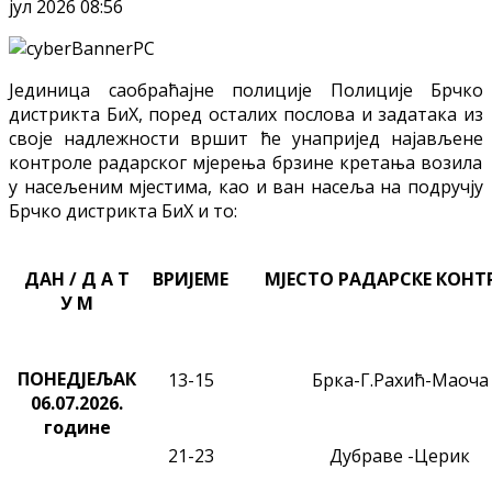
јул 2026 08:56
Јединица саобраћајне полиције Полиције Брчко
дистрикта БиХ, поред осталих послова и задатака из
своје надлежности
вршит ће
унапријед најављене
контроле радарског мјерења брзине кретања возила
у насељеним мјестима, као и ван насеља на подручју
Брчко дистрикта БиХ и то:
ДАН / Д А Т
ВРИЈЕМЕ
МЈЕСТО РАДАРСКЕ КОНТ
У М
ПОНЕДЈЕЉАК
13-15
Брка-Г.Рахић-Маоча
06.07.2026
.
године
21-23
Дубраве
-Церик