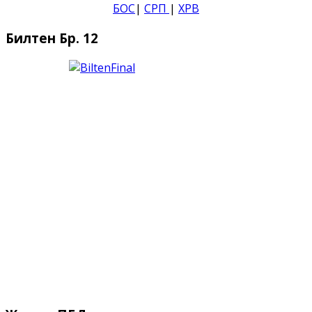
БОС
|
СРП
|
ХРВ
Билтен Бр. 12