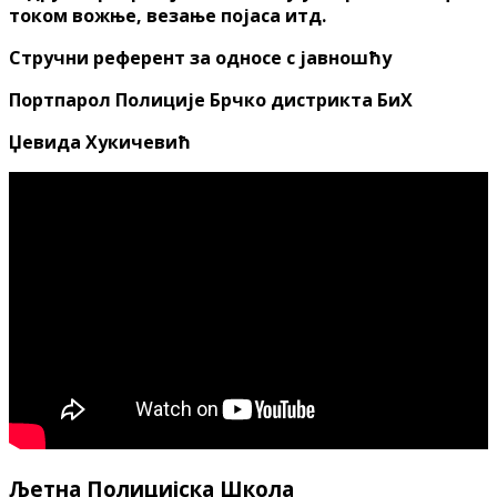
током вожње, везање појаса итд.
Стручни референт за односе с јавношћу
Портпарол Полиције Брчко дистрикта БиХ
Џевида Хукичевић
Љетна Полицијска Школа