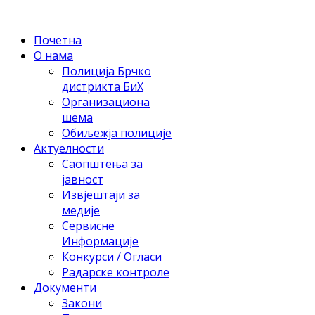
Почетна
О нама
Полиција Брчко
дистрикта БиХ
Организациона
шема
Обиљежја полиције
Актуелности
Саопштења за
јавност
Извјештаји за
медије
Сервисне
Информације
Конкурси / Огласи
Радарске контроле
Документи
Закони