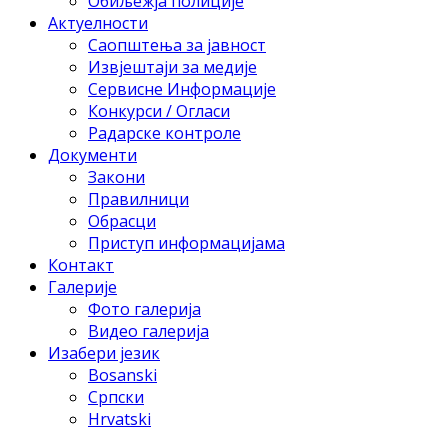
Обиљежја полиције
Актуелности
Саопштења за јавност
Извјештаји за медије
Сервисне Информације
Конкурси / Огласи
Радарске контроле
Документи
Закони
Правилници
Обрасци
Приступ информацијама
Контакт
Галерије
Фото галерија
Видео галерија
Изабери језик
Bosanski
Српски
Hrvatski