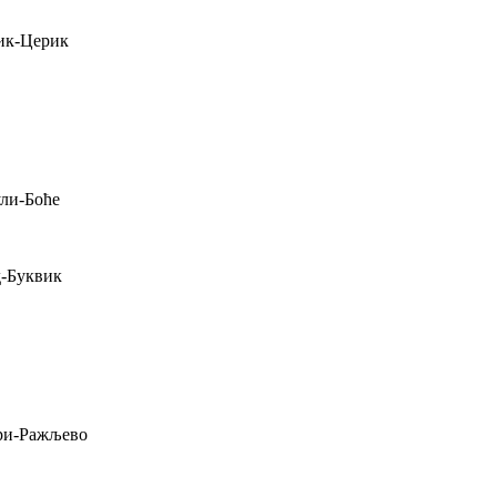
ик-Церик
ули-Боће
-Буквик
ри-Ражљево