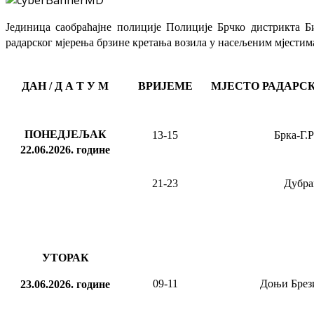
Јединица саобраћајне полиције Полиције Брчко дистрикта Б
радарског мјерења брзине кретања возила у насељеним мјестима
ДАН / Д А Т У М
ВРИЈЕМЕ
МЈЕСТО РАДАРС
ПОНЕДЈЕЉАК
13-15
Брка-Г.
22.06.2026. године
21-23
Дубра
УТОРАК
09-11
Доњи Брез
23.06.2026.
године