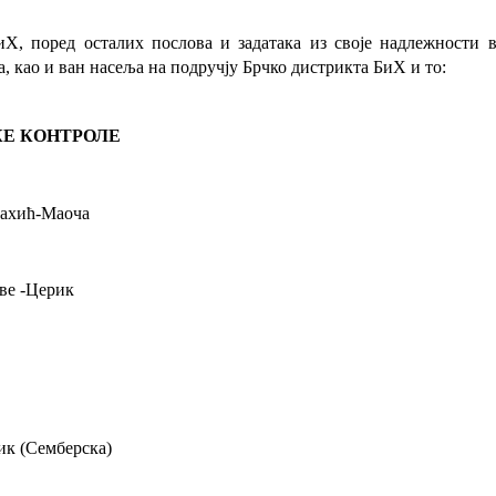
иХ, поред осталих послова и задатака из своје надлежности
, као и ван насеља на подручју Брчко дистрикта БиХ и то:
КЕ КОНТРОЛЕ
Рахић-Маоча
ве
-Церик
ик (Семберска)