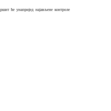
вршит ће
унапријед најављене
контроле