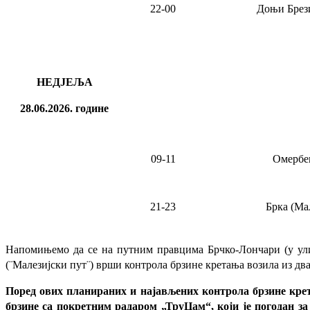
22-00
Доњи Брез
НЕДЈЕЉА
28.06.2026.
године
09
-11
Омербе
21-23
Брка (Ма
Напомињемо да се на путним правцима Брчко-Лончари (у улиц
(¨Малезијски пут¨) врши контрола брзине кретања возила из дв
Поред ових планираних и најављених контрола брзине кретањ
брзине са покретним радаром „ТруЦам“, који је погодан з