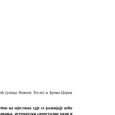
ић (улица Николе Тесле) и Брчко-Церик
но на мјестима гдје се развијају веће
шавања, аутоматски самостално ради и