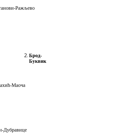
танови-Ражљево
Брод-
Буквик
Рахић-Маоча
и-Дубравице