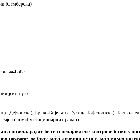
ик (Семберска)
говача-Боће
лезијски пут)
и Дејтонска), Брчко-Бијељина (улица Бијељинска), Брчко-Чел
а смјера помоћу стационарних радара.
а возила, радит ће се и ненајављене контроле брзине, посеб
а постављање на било којој дионици пута и који након поде