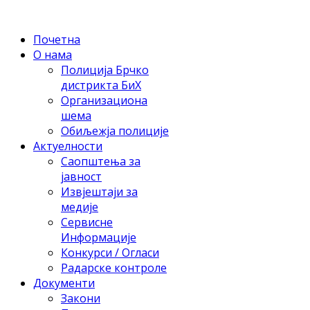
Почетна
О нама
Полиција Брчко
дистрикта БиХ
Организациона
шема
Обиљежја полиције
Актуелности
Саопштења за
јавност
Извјештаји за
медије
Сервисне
Информације
Конкурси / Огласи
Радарске контроле
Документи
Закони