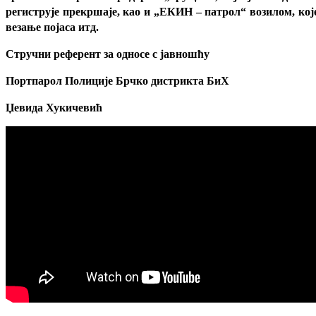
региструје прекршаје, као и „ЕКИН – патрол“ возилом, кој
везање појаса итд.
Стручни референт за односе с јавношћу
Портпарол Полиције Брчко дистрикта БиХ
Џевида Хукичевић