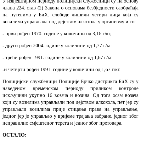
У извјештајном периоду полицијски службеници су на основу
члана 224. став (2) Закона о основама безбједности саобраћаја
на путевима у БиХ, слободе лишили четири лица која су
возилима управљала под дејством алкохола у организму и то:
- први рођен 1970. године у количини од 3,16 г/кг,
- други рођен 2004.године у количини од 1,77 г/кг
- трећи рођен 1991. године у количини од 1,67 г/кг
-и четврти рођен 1991. године у количини од 1,67 г/кг.
Полицијски службеници Полиције Брчко дистрикта БиХ су у
наведеном временском периоду приликом контроле
искључили укупно 16 возача и возила. Од тога осам возача
који су возилима управљали под дејством алкохола, пет јер су
управљали возилима прије стицања права на управљање,
једног јер је управљао у вријеме трајања забране, једног због
неправилно смјештеног терета и једног због претовара.
ОСТАЛО: