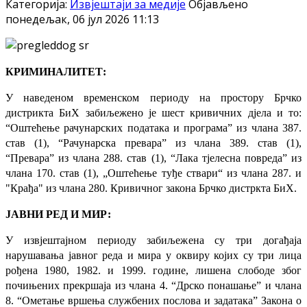
Категорија:
Извјештаји за медије
Објављено
понедељак, 06 јул 2026 11:13
КРИМИНАЛИТЕТ:
У наведеном временском периоду на простору Брчко
дистрикта БиХ забиљежено је шест кривичних дјела и то:
“Оштећење рачунарских података и програма” из члана 387.
став (1), “Рачунарска превара” из члана 389. став (1),
“Превара” из члана 288. став (1), “Лака тјелесна повреда” из
члана 170. став (1), „Оштећење туђе ствари“ из члана 287. и
"Крађа" из члана 280. Кривичног закона Брчко дистркта БиХ.
ЈАВНИ РЕД И МИР:
У извјештајном периоду забиљежена су три догађаја
нарушавања јавног реда и мира у оквиру којих су три лица
рођена 1980, 1982. и 1999. године, лишена слободе због
почињених прекршаја из члана 4. “Дрско понашање” и члана
8. “Ометање вршења службених послова и задатака” Закона о