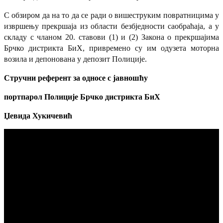
С обзиром да на то да се ради о вишеструким повратницима у
извршењу прекршаја из области безбједности саобраћаја, а у
складу с чланом 20. ставови (1) и (2) Закона о прекршајима
Брчко дистрикта БиХ, привремено су им одузета моторна
возила и депонована у депозит Полиције.
Стручни референт за односе с јавношћу
портпарол
Полиције Брчко дистрикта БиХ
Џевида Хукичевић