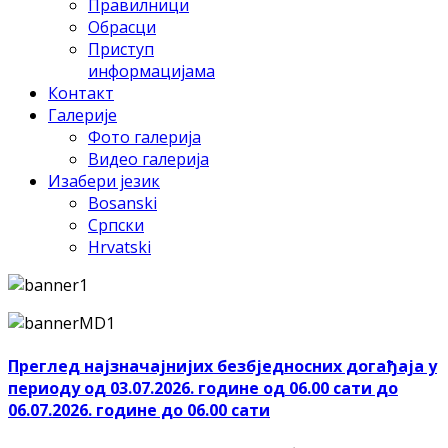
Правилници
Обрасци
Приступ
информацијама
Контакт
Галерије
Фото галерија
Видео галерија
Изабери језик
Bosanski
Српски
Hrvatski
Преглед најзначајнијих безбједносних догађаја у
периоду од 03.07.2026. године од 06.00 сати до
06.07.2026. године до 06.00 сати