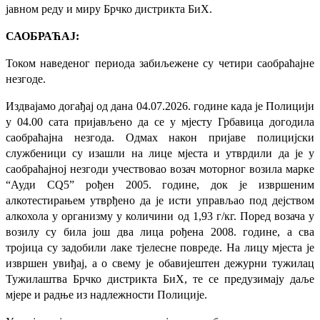
јавном реду и миру Брчко дистрикта БиХ.
САОБРАЋАЈ:
Током наведеног периода забиљежене су четири саобраћајне
незгоде.
Издвајамо догађај од дана 04.07.2026. године када је Полицији
у 04.00 сата пријављено да се у мјесту Грбавица догодила
саобраћајна незгода. Одмах након пријаве полицијски
службеници су изашли на лице мјеста и утврдили да је у
саобраћајној незгоди учествовао возач моторног возила марке
“Ауди СQ5” рођен 2005. године, док је извршеним
алкотестирањем утврђено да је исти управљао под дејством
алкохола у организму у количини од 1,93 г/кг. Поред возача у
возилу су била још два лица рођена 2008. године, а сва
тројица су задобили лаке тјелесне повреде. На лицу мјеста је
извршен увиђај, а о свему је обавијештен дежурни тужилац
Тужилаштва Брчко дистрикта БиХ, те се предузимају даље
мјере и радње из надлежности Полиције.