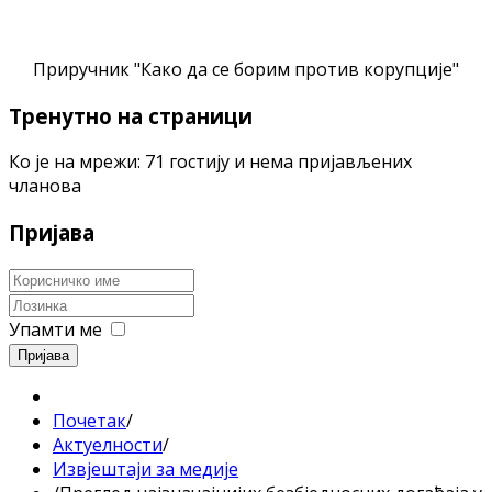
Приручник "Како да се борим против корупције"
Тренутно на страници
Ко је на мрежи: 71 гостију и нема пријављених
чланова
Пријава
Упамти ме
Пријава
Почетак
/
Актуелности
/
Извјештаји за медије