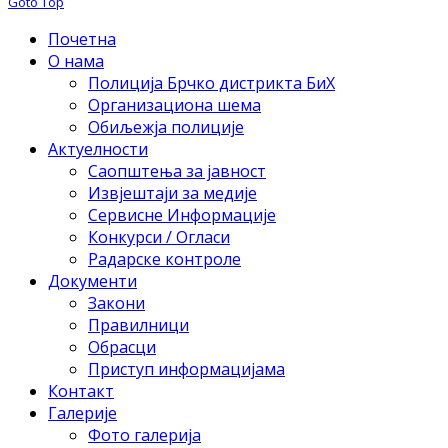
Goto Top
Почетна
О нама
Полиција Брчко дистрикта БиХ
Организациона шема
Обиљежја полиције
Актуелности
Саопштења за јавност
Извјештаји за медије
Сервисне Информације
Конкурси / Огласи
Радарске контроле
Документи
Закони
Правилници
Обрасци
Приступ информацијама
Контакт
Галерије
Фото галерија