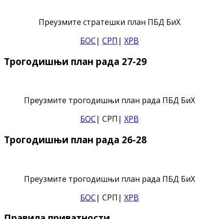
Преузмите стратешки план ПБД БиХ
БОС
|
СРП
|
ХРВ
Трогодишњи план рада 27-29
Преузмите трогодишњи план рада ПБД БиХ
БОС
| СРП|
ХРВ
Трогодишњи план рада 26-28
Преузмите трогодишњи план рада ПБД БиХ
БОС
| СРП|
ХРВ
Правила приватности