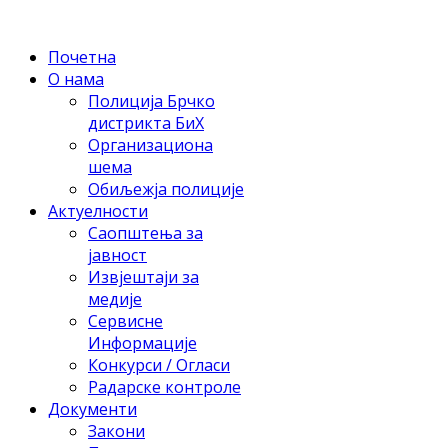
Почетна
О нама
Полиција Брчко
дистрикта БиХ
Организациона
шема
Обиљежја полиције
Актуелности
Саопштења за
јавност
Извјештаји за
медије
Сервисне
Информације
Конкурси / Огласи
Радарске контроле
Документи
Закони