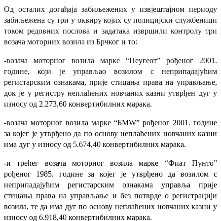
Од осталих догађаја забиљежених у извјештајном периоду
забиљежена су три у оквиру којих су полицијски службеници
током редовних послова и задатака извршили контролу три
возача моторних возила из Брчког и то:
-возача моторног возила марке “Пеугеот” рођеног 2001.
године, који је управљао возилом с неприпадајућим
регистарским ознакама, прије стицања права на управљање,
док је у регистру неплаћених новчаних казни утврђен дуг у
износу од
2
.
273,60
конвертибилних марака.
-возача моторног возила марке “БМW” рођеног 2001. године
за којег је утврђено да по основу неплаћених новчаних казни
има дуг у износу од
5.674,40 конвертибилних марака.
-
и трећег возача
моторног возила марке “Фиат Пунто”
рођеног 1985. године за којег је утврђено да возилом с
неприпадајућим регистарским ознакама управља прије
стицања права на управљање и без потврде о регистрацији
возила, те да има дуг по основу неплаћених новчаних казни у
износу од
6.918,40 конвертибилних марака.