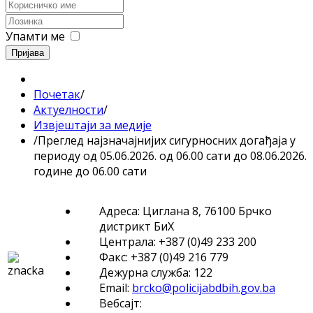
Упамти ме
Пријава
Почетак
/
Актуелности
/
Извјештаји за медије
/
Преглед најзначајнијих сигурносних догађаја у
периоду од 05.06.2026. од 06.00 сати до 08.06.2026.
године до 06.00 сати
Адреса: Циглана 8, 76100 Брчко
дистрикт БиХ
Централа: +387 (0)49 233 200
Факс: +387 (0)49 216 779
Дежурна служба: 122
Email:
brcko@policijabdbih.gov.ba
Вебсајт: