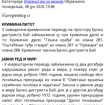
Категорија:
Извјештаји за медије
Објављено
понедељак, 08 јун 2026 13:46
КРИМИНАЛИТЕТ
:
У наведеном временском периоду на простору Брчко
дистрикта БиХ забиљежена су три кривична дјело и
то: Кривично дјело “Тешка крађа” из члана 281,
“Оштећење туђе ствари” из члана 287. и “Превара” из
члана 288. Кривичног закона Брчко дистрикта БиХ.
ЈАВНИ РЕД И МИР:
- У извјештајном периоду забиљежена су два догађаја
нарушавања јавног реда и мира, у оквиру којег је
једно лице, рођено 1969. године, лишено слободе због
почињења прекршаја из члана 8. “Ометање вршења
службених послова и задатака” Закона о јавном реду
и миру Брчко дистрикта БиХ, док је у другом догађају
једном лицу, рођено 1972. године, уручен прекршајни
налог због почињења прекршаја “Дрско понашање”