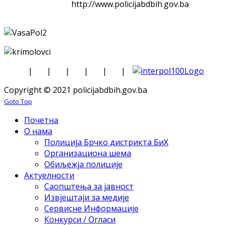
http://www.policijabdbih.gov.ba
|
|
|
|
|
|
Copyright © 2021 policijabdbih.gov.ba
Goto Top
Почетна
О нама
Полиција Брчко дистрикта БиХ
Организациона шема
Обиљежја полиције
Актуелности
Саопштења за јавност
Извјештаји за медије
Сервисне Информације
Конкурси / Огласи