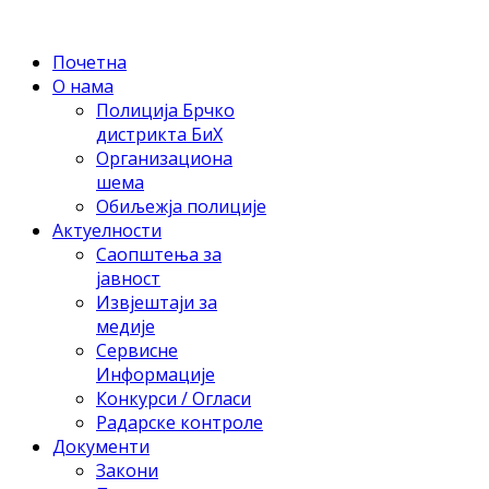
Почетна
О нама
Полиција Брчко
дистрикта БиХ
Организациона
шема
Обиљежја полиције
Актуелности
Саопштења за
јавност
Извјештаји за
медије
Сервисне
Информације
Конкурси / Огласи
Радарске контроле
Документи
Закони