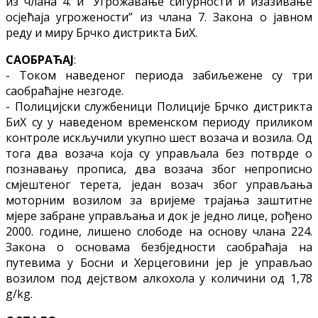
из члана 4. и “Угрожавање сигурности и изазивање
осјећаја угрожености” из члана 7. Закона о јавном
реду и миру Брчко дистрикта БиХ.
САОБРАЋАЈ
:
- Током наведеног периода забиљежене су три
саобраћајне незгоде.
- Полицијски службеници Полиције Брчко дистрикта
БиХ су у наведеном временском периоду приликом
контроле искључили укупно шест возача и возила. Од
тога два возача која су управљала без потврде о
познавању прописа, два возача због непрописно
смјештеног терета, један возач због управљања
моторним возилом за вријеме трајања заштитне
мјере забране управљања и док је једно лице, рођено
2000. године, лишено слободе на основу члана 224.
Закона о основама безбједности саобраћаја на
путевима у Босни и Херцеговини јер је управљао
возилом под дејством алкохола у количини од 1,78
g/kg.