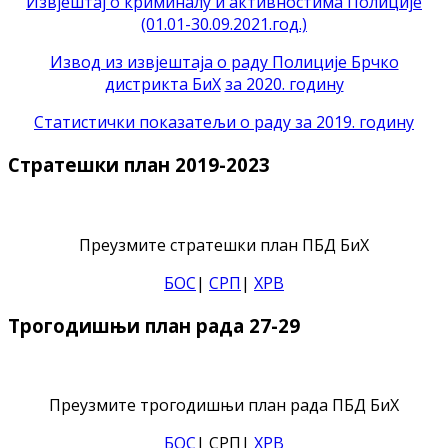
Извјештај о криминалу и активностима Полиције
(01.01-30.09.2021.год.)
Извод из извјештаја о раду Полиције Брчко
дистрикта БиХ
за 2020. годину
Статистички показатељи о раду за 2019. годину
Стратешки план 2019-2023
Преузмите стратешки план ПБД БиХ
БОС
|
СРП
|
ХРВ
Трогодишњи план рада 27-29
Преузмите трогодишњи план рада ПБД БиХ
БОС
| СРП|
ХРВ