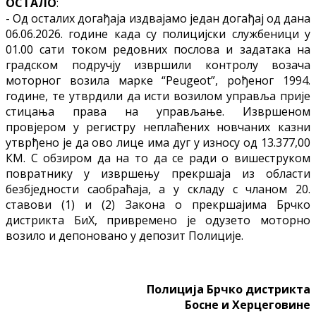
ОСТАЛО
:
- Од осталих догађаја издвајамо један догађај од дана
06.06.2026. године када су полицијски службеници у
01.00 сати током редовних послова и задатака на
градском подручју извршили контролу возача
моторног возила марке “Peugeot”, рођеног 1994.
године, те утврдили да исти возилом управља прије
стицања права на управљање. Извршеном
провјером у регистру неплаћених новчаних казни
утврђено је да ово лице има дуг у износу од 13.377,00
КМ. С обзиром да на то да се ради о вишеструком
повратнику у извршењу прекршаја из области
безбједности саобраћаја, а у складу с чланом 20.
ставови (1) и (2) Закона о прекршајима Брчко
дистрикта БиХ, привремено је одузето моторно
возило и депоновано у депозит Полиције.
Полиција Брчко дистрикта
Босне и Херцеговине