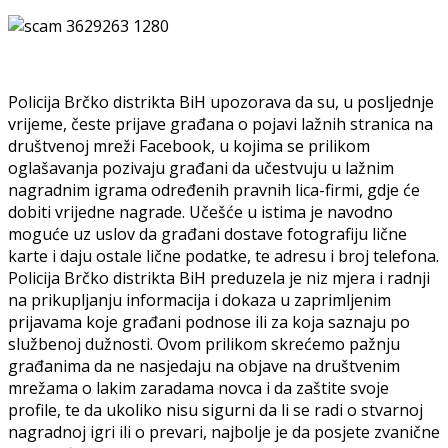
Policija Brčko distrikta BiH upozorava da su, u posljednje
vrijeme, česte prijave građana o pojavi lažnih stranica na
društvenoj mreži Facebook, u kojima se prilikom
oglašavanja pozivaju građani da učestvuju u lažnim
nagradnim igrama određenih pravnih lica-firmi, gdje će
dobiti vrijedne nagrade. Učešće u istima je navodno
moguće uz uslov da građani dostave fotografiju lične
karte i daju ostale lične podatke, te adresu i broj telefona.
Policija Brčko distrikta BiH preduzela je niz mjera i radnji
na prikupljanju informacija i dokaza u zaprimljenim
prijavama koje građani podnose ili za koja saznaju po
službenoj dužnosti. Ovom prilikom skrećemo pažnju
građanima da ne nasjedaju na objave na društvenim
mrežama o lakim zaradama novca i da zaštite svoje
profile, te da ukoliko nisu sigurni da li se radi o stvarnoj
nagradnoj igri ili o prevari, najbolje je da posjete zvanične