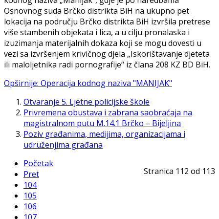
kodnog naziva „Manijak“, gdje je po naredbama
Osnovnog suda Brčko distrikta BiH na ukupno pet
lokacija na području Brčko distrikta BiH izvršila pretrese
više stambenih objekata i lica, a u cilju pronalaska i
izuzimanja materijalnih dokaza koji se mogu dovesti u
vezi sa izvršenjem krivičnog djela „Iskorištavanje djeteta
ili maloljetnika radi pornografije“ iz člana 208 KZ BD BiH.
Opširnije: Operacija kodnog naziva "MANIJAK"
Otvaranje 5. Ljetne policijske škole
Privremena obustava i zabrana saobraćaja na
magistralnom putu M.14.1 Brčko – Bijeljina
Poziv građanima, medijima, organizacijama i
udruženjima građana
Početak
Stranica 112 od 113
Pret
104
105
106
107