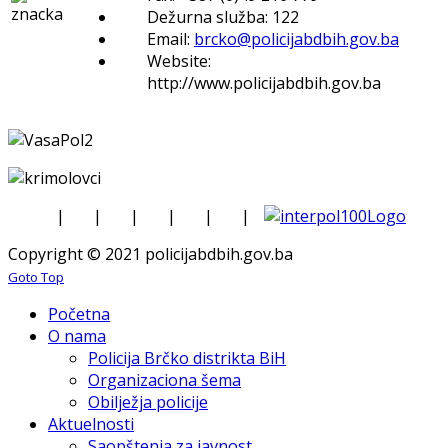
Dežurna služba: 122
Email:
brcko@policijabdbih.gov.ba
Website:
http://www.policijabdbih.gov.ba
|
|
|
|
|
|
Copyright © 2021 policijabdbih.gov.ba
Goto Top
Početna
O nama
Policija Brčko distrikta BiH
Organizaciona šema
Obilježja policije
Aktuelnosti
Saopštenja za javnost