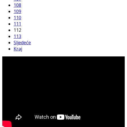
108
109
110
111
112
113
Sljedeće
Kraj