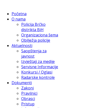
Početna
O nama
Policija Brčko
distrikta BiH
Organizaciona šema
Obilježja policije
Aktuelnosti
Saopštenja za
javnost
Izvještaji za medije
Servisne Informacije
Konkursi / Oglasi
Radarske kontrole
Dokumenti
Zakoni
Pravilnici
Obrasci
Pristup