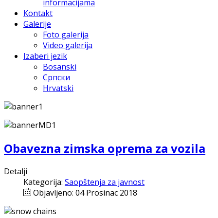
informacijama
Kontakt
Galerije
Foto galerija
Video galerija
Izaberi jezik
Bosanski
Српски
Hrvatski
Obavezna zimska oprema za vozila
Detalji
Kategorija:
Saopštenja za javnost
Objavljeno: 04 Prosinac 2018