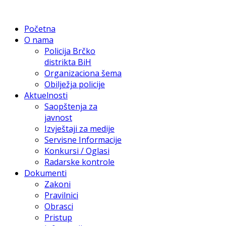
Početna
O nama
Policija Brčko
distrikta BiH
Organizaciona šema
Obilježja policije
Aktuelnosti
Saopštenja za
javnost
Izvještaji za medije
Servisne Informacije
Konkursi / Oglasi
Radarske kontrole
Dokumenti
Zakoni
Pravilnici
Obrasci
Pristup