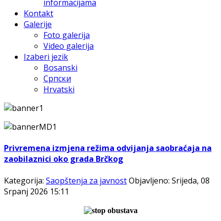
informacijama
Kontakt
Galerije
Foto galerija
Video galerija
Izaberi jezik
Bosanski
Српски
Hrvatski
Privremena izmjena režima odvijanja saobraćaja na
zaobilaznici oko grada Brčkog
Kategorija:
Saopštenja za javnost
Objavljeno: Srijeda, 08
Srpanj 2026 15:11