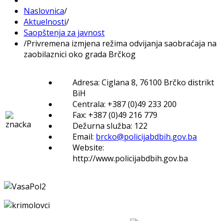
Naslovnica
/
Aktuelnosti
/
Saopštenja za javnost
/
Privremena izmjena režima odvijanja saobraćaja na
zaobilaznici oko grada Brčkog
Adresa: Ciglana 8, 76100 Brčko distrikt
BiH
Centrala: +387 (0)49 233 200
Fax: +387 (0)49 216 779
Dežurna služba: 122
Email:
brcko@policijabdbih.gov.ba
Website:
http://www.policijabdbih.gov.ba