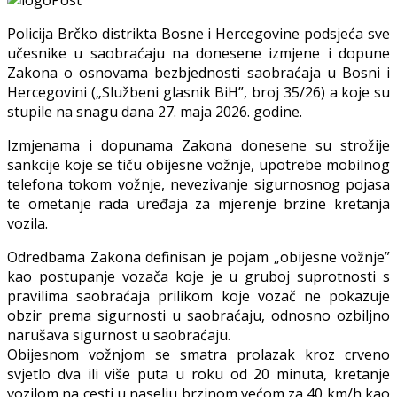
Policija Brčko distrikta Bosne i Hercegovine podsjeća sve
učesnike u saobraćaju na donesene izmjene i dopune
Zakona o osnovama bezbjednosti saobraćaja u Bosni i
Hercegovini („Službeni glasnik BiH”, broj 35/26) a koje su
stupile na snagu dana 27. maja 2026. godine.
Izmjenama i dopunama Zakona donesene su strožije
sankcije koje se tiču obijesne vožnje, upotrebe mobilnog
telefona tokom vožnje, nevezivanje sigurnosnog pojasa
te ometanje rada uređaja za mjerenje brzine kretanja
vozila.
Odredbama Zakona definisan je pojam „obijesne vožnje”
kao postupanje vozača koje je u gruboj suprotnosti s
pravilima saobraćaja prilikom koje vozač ne pokazuje
obzir prema sigurnosti u saobraćaju, odnosno ozbiljno
narušava sigurnost u saobraćaju.
Obijesnom vožnjom se smatra prolazak kroz crveno
svjetlo dva ili više puta u roku od 20 minuta, kretanje
vozilom na cesti u naselju brzinom većom za 40 km/h kao