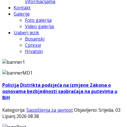
informacijama
Kontakt
Galerije
Foto galerija
Video galerija
Izaberi jezik
Bosanski
Српски
Hrvatski
Policija Distrikta podsjeća na izmjene Zakona o
osnovama bezbjednosti saobraćaja na putevima u
BiH
Kategorija:
Saopštenja za javnost
Objavljeno: Srijeda, 03
Lipanj 2026 08:38