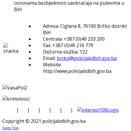
osnovama bezbjednosti saobraćaja na putevima u
BiH
Adresa: Ciglana 8, 76100 Brčko distrikt
BiH
Centrala: +387 (0)49 233 200
Fax: +387 (0)49 216 779
Dežurna služba: 122
Email:
brcko@policijabdbih.gov.ba
Website:
http://www.policijabdbih.gov.ba
|
|
|
|
|
|
Copyright © 2021 policijabdbih.gov.ba
Goto Top