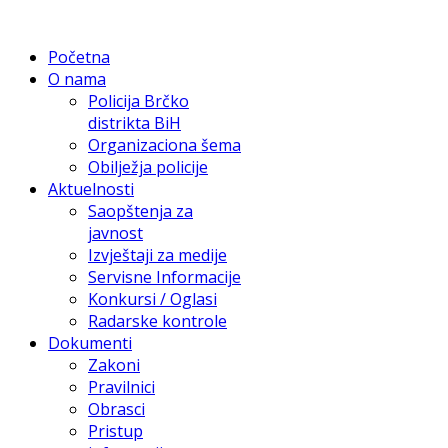
Početna
O nama
Policija Brčko
distrikta BiH
Organizaciona šema
Obilježja policije
Aktuelnosti
Saopštenja za
javnost
Izvještaji za medije
Servisne Informacije
Konkursi / Oglasi
Radarske kontrole
Dokumenti
Zakoni
Pravilnici
Obrasci
Pristup