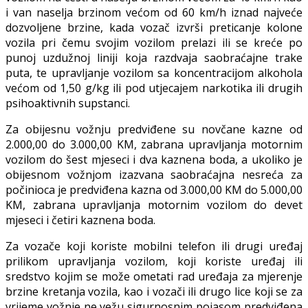
i van naselja brzinom većom od 60 km/h iznad najveće
dozvoljene brzine, kada vozač izvrši preticanje kolone
vozila pri čemu svojim vozilom prelazi ili se kreće po
punoj uzdužnoj liniji koja razdvaja saobraćajne trake
puta, te upravljanje vozilom sa koncentracijom alkohola
većom od 1,50 g/kg ili pod utjecajem narkotika ili drugih
psihoaktivnih supstanci.
Za obijesnu vožnju predviđene su novčane kazne od
2.000,00 do 3.000,00 KM, zabrana upravljanja motornim
vozilom do šest mjeseci i dva kaznena boda, a ukoliko je
obijesnom vožnjom izazvana saobraćajna nesreća za
počinioca je predviđena kazna od 3.000,00 KM do 5.000,00
KM, zabrana upravljanja motornim vozilom do devet
mjeseci i četiri kaznena boda.
Za vozače koji koriste mobilni telefon ili drugi uređaj
prilikom upravljanja vozilom, koji koriste uređaj ili
sredstvo kojim se može ometati rad uređaja za mjerenje
brzine kretanja vozila, kao i vozači ili drugo lice koji se za
vrijeme vožnje ne vežu sigurnosnim pojasom predviđena