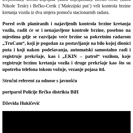
Nikole Tesle) i Brčko-Cerik (¨Malezijski put¨) vrši kontrola brzine
kretanja vozila iz dva smjera pomoću stacionarnih radara.
Pored ovih planiranih i najavljenih kontrola brzine kretanja
vozila, radit će se i nenajavljene kontrole brzine, posebno na
mjestima gdje se razvijaju veće brzine sa pokretnim radarom
„TruCam“, koji je pogodan za postavljanje na bilo kojoj dionici
puta i koji nakon podešavanja, automatski samostalno radi i
registruje prekršaje, kao i „EKIN – patrol“ vozilom, koje
registruje brzinu kretanja vozila i druge prekršaje kao što su
upotreba telefona tokom vožnje, vezanje pojasa itd.
Stručni referent za odnose s javnošću
portparol Policije Brčko distrikta BiH
Dževida Hukičević