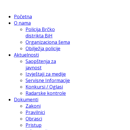
Početna
O nama
Policija Brčko
distrikta BiH
Organizaciona šema
Obilježja policije
Aktuelnosti
Saopštenja za
javnost
Izvještaji za medije
Servisne Informacije
Konkursi / Oglasi
Radarske kontrole
Dokumenti
Zakoni
Pravilnici
Obrasci
Pristup