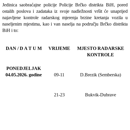
Jedinica saobraćajne policije Policije Brčko distrikta BiH, pored
ostalih poslova i zadataka iz svoje nadležnosti
vršit će
unaprijed
najavljene
kontrole radarskog mjerenja brzine kretanja vozila u
naseljenim mjestima, kao i van naselja na području Brčko distrikta
BiH i to:
DAN / D A T U M
VRIJEME
MJESTO RADARSKE
KONTROLE
PONEDJELJAK
04.05.2026
.
godine
09-11
D.Brezik (Semberska)
21-23
Bukvik-Dubrave