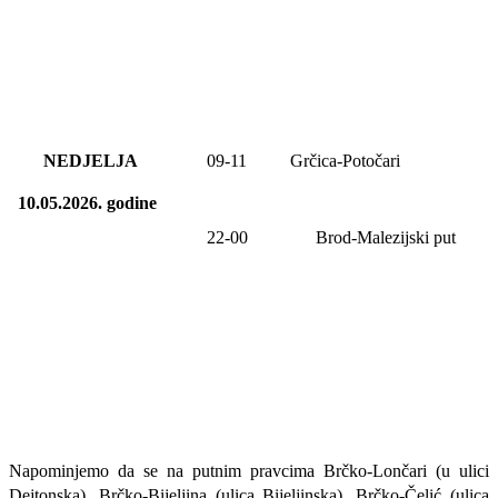
NEDJELJA
09-11
Grčica-Potočari
10.05.2026.
godine
22-00
Brod-Malezijski put
Napominjemo da se na putnim pravcima Brčko-Lončari (u ulici
Dejtonska), Brčko-Bijeljina (ulica Bijeljinska), Brčko-Čelić (ulica