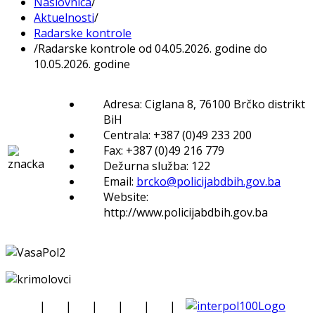
Naslovnica
/
Aktuelnosti
/
Radarske kontrole
/
Radarske kontrole od 04.05.2026. godine do
10.05.2026. godine
Adresa: Ciglana 8, 76100 Brčko distrikt
BiH
Centrala: +387 (0)49 233 200
Fax: +387 (0)49 216 779
Dežurna služba: 122
Email:
brcko@policijabdbih.gov.ba
Website:
http://www.policijabdbih.gov.ba
|
|
|
|
|
|