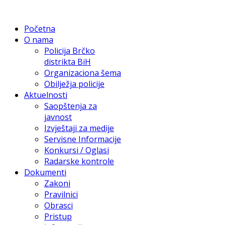
Početna
O nama
Policija Brčko
distrikta BiH
Organizaciona šema
Obilježja policije
Aktuelnosti
Saopštenja za
javnost
Izvještaji za medije
Servisne Informacije
Konkursi / Oglasi
Radarske kontrole
Dokumenti
Zakoni
Pravilnici
Obrasci
Pristup