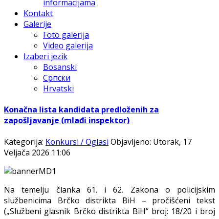
informacijama
Kontakt
Galerije
Foto galerija
Video galerija
Izaberi jezik
Bosanski
Српски
Hrvatski
Konačna lista kandidata predloženih za
zapošljavanje (mlađi inspektor)
Kategorija:
Konkursi / Oglasi
Objavljeno: Utorak, 17
Veljača 2026 11:06
Na temelju članka 61. i 62. Zakona o policijskim
službenicima Brčko distrikta BiH – pročišćeni tekst
(„Službeni glasnik Brčko distrikta BiH“ broj: 18/20 i broj