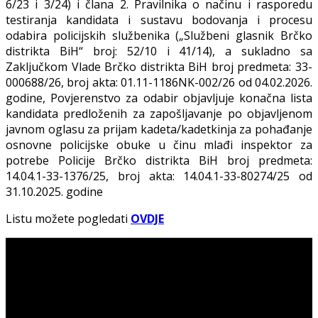
6/23 i 3/24) i člana 2. Pravilnika o načinu i rasporedu
testiranja kandidata i sustavu bodovanja i procesu
odabira policijskih službenika („Službeni glasnik Brčko
distrikta BiH“ broj: 52/10 i 41/14), a sukladno sa
Zaključkom Vlade Brčko distrikta BiH broj predmeta: 33-
000688/26, broj akta: 01.11-1186NK-002/26 od 04.02.2026.
godine, Povjerenstvo za odabir objavljuje konačna lista
kandidata predloženih za zapošljavanje po objavljenom
javnom oglasu za prijam kadeta/kadetkinja za pohađanje
osnovne policijske obuke u činu mlađi inspektor za
potrebe Policije Brčko distrikta BiH broj predmeta:
14.04.1-33-1376/25, broj akta: 14.04.1-33-80274/25 od
31.10.2025. godine
Listu možete pogledati
OVDJE