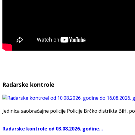
Radarske kontrole
Jedinica saobraćajne policije Policije Brčko distrikta BiH, po
Radarske kontrole od 03.08.2026. godine...