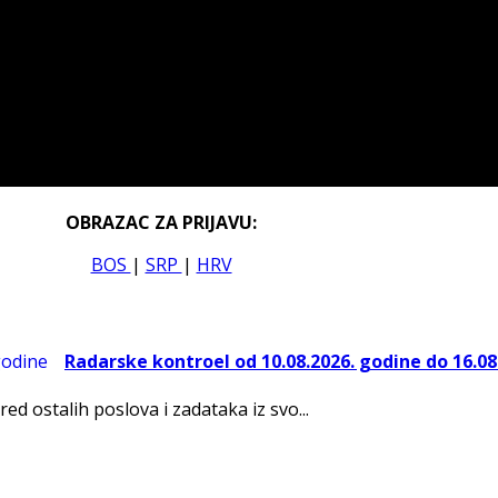
OBRAZAC ZA PRIJAVU:
BOS
|
SRP
|
HRV
Radarske kontroel od 10.08.2026. godine do 16.08
red ostalih poslova i zadataka iz svo...