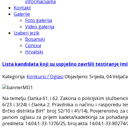
informacijama
Kontakt
Galerije
Foto galerija
Video galerija
Izaberi jezik
Bosanski
Српски
Hrvatski
Lista kandidata koji su uspješno završili testiranje (m
Kategorija:
Konkursi / Oglasi
Objavljeno: Srijeda, 04 Veljač
Na temelju članka 61. i 62. Zakona o policijskim službenici
6/23 i 3/24) i članka 2. Pravilnika o načinu i rasporedu t
Brčko distrikta BiH“ broj: 52/10 i 41/14), Povjerenstvo za 
javnom oglasu za prijem kadeta/kadetkinja za pohađanje 
predmeta: 14.04.1-33-1376/25, broj akta: 14.04.1-33-80274/