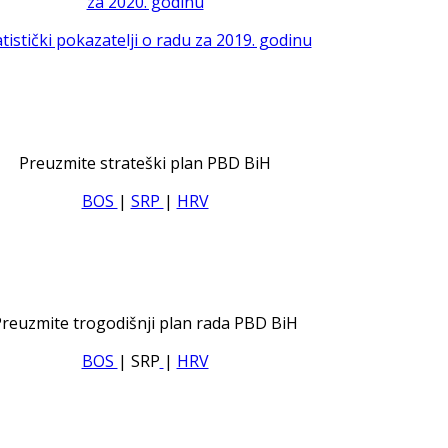
za 2020. godinu
atistički pokazatelji o radu za 2019. godinu
Preuzmite strateški plan PBD BiH
BOS
|
SRP
|
HRV
reuzmite trogodišnji plan rada PBD BiH
BOS
| SRP
|
HRV