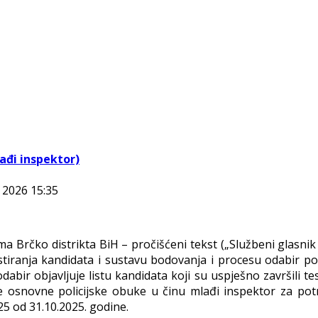
lađi inspektor)
a 2026 15:35
ma Brčko distrikta BiH – pročišćeni tekst („Službeni glasnik 
estiranja kandidata i sustavu bodovanja i procesu odabir pol
odabir objavlјuje listu kandidata koji su uspješno završili 
osnovne policijske obuke u činu mlađi inspektor za potre
25 od 31.10.2025. godine.