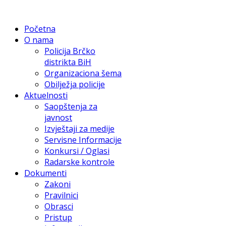
Početna
O nama
Policija Brčko
distrikta BiH
Organizaciona šema
Obilježja policije
Aktuelnosti
Saopštenja za
javnost
Izvještaji za medije
Servisne Informacije
Konkursi / Oglasi
Radarske kontrole
Dokumenti
Zakoni
Pravilnici
Obrasci
Pristup